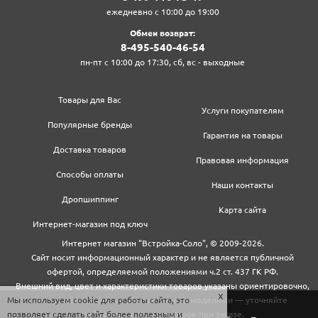
ежедневно с 10:00 до 19:00
Обмен возврат:
8‍-4‍9‍5‍-5‍4‍0‍-4‍6‍-5‍4‍
пн-пт с 10:00 до 17:30, сб, вс - выходные
Товары для Вас
Услуги покупателям
Популярные бренды
Гарантия на товары
Доставка товаров
Правовая информация
Способы оплаты
Наши контакты
Дропшиппинг
Карта сайта
Интернет-магазин под ключ
Интернет магазин "Встройка-Соло", © 2009-2026.
Сайт носит информационный характер и не является публичной
офертой, определяемой положениями ч.2 ст. 437 ГК РФ.
Внешний вид, цвет и характеристики товаров указаны ориентировочно,
Мы используем cookie для работы сайта, это
могут не совпадать с обновленными моделями — уточняйте
позволяет сделать сайт более полезным и
информацию у менеджеров при заказе.