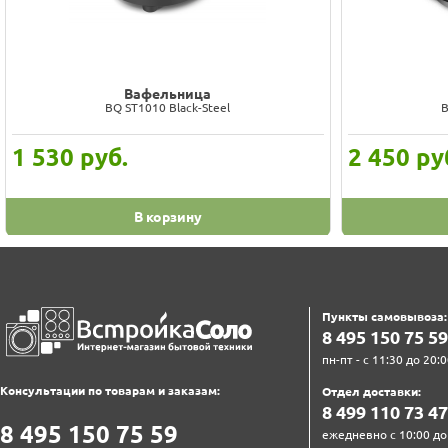
Вафельница
BQ ST1010 Black-Steel
B
1 530
руб.
2 450
ру
В корзину
Пункты самовывоза:
8‍ 4‍9‍5‍ 1‍5‍0‍ 7‍5‍ 5‍9‍
пн-пт - с 11:30 до 20:0
Консультации по товарам и заказам:
Отдел доставки:
8‍ 4‍9‍9‍ 1‍1‍0‍ 7‍3‍ 4‍7‍
8‍ 4‍9‍5‍ 1‍5‍0‍ 7‍5‍ 5‍9‍
ежедневно с 10:00 до