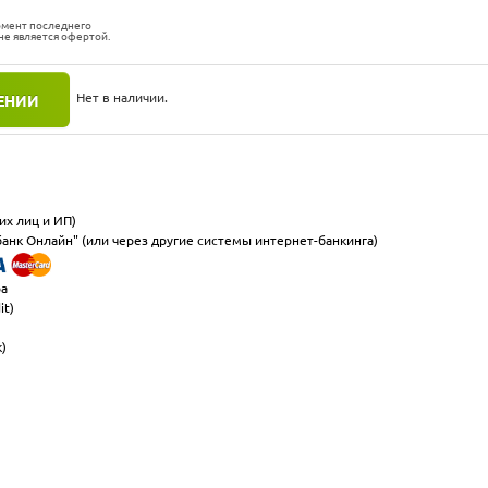
омент последнего
не является офертой.
Нет в наличии.
ЕНИИ
их лиц и ИП)
анк Онлайн" (или через другие системы интернет-банкинга)
ра
it)
к)