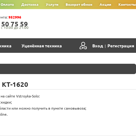
Оплата
Доставка
Услуги
Возврат обмен
Акции
Контакты
ента:
952996
‍5‍0‍ 7‍5‍ 5‍9‍
с 10:00 до 21:00
хника
Уценённая техника
Вход
Регистрация
|
 КТ-1620
на сайте Vstroyka-Solo:
скидки;
бласти или можно получить в пункте самовывоза;
ine.