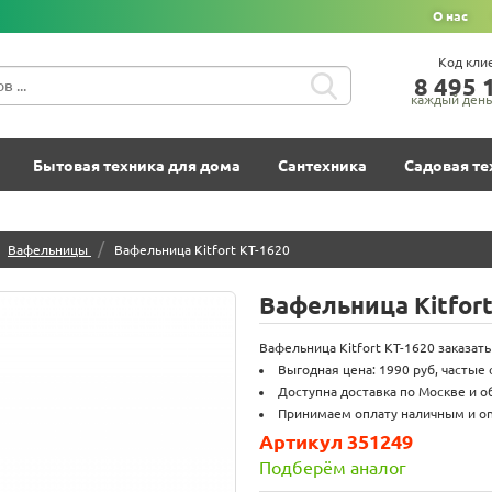
О нас
Код кли
8‍ 4‍9‍5‍ 1
каждый день 
Бытовая техника для дома
Сантехника
Садовая те
/
Вафельницы
Вафельница Kitfort КТ-1620
Вафельница Kitfort
Вафельница Kitfort КТ-1620 заказать 
Выгодная цена: 1990 руб, частые 
Доступна доставка по Москве и о
Принимаем оплату наличным и onl
Артикул 351249
Подберём аналог