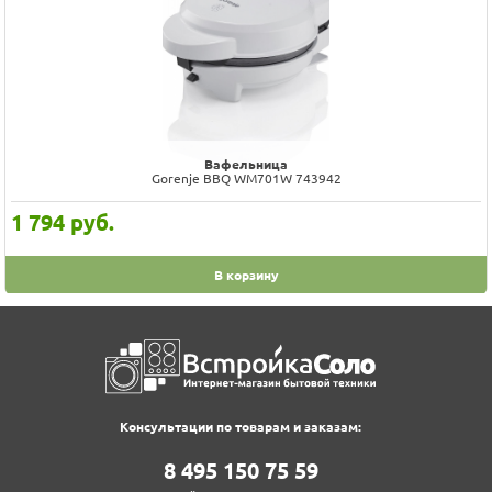
Вафельница
Gorenje BBQ WM701W 743942
1 794
руб.
В корзину
Консультации по товарам и заказам:
8‍ 4‍9‍5‍ 1‍5‍0‍ 7‍5‍ 5‍9‍