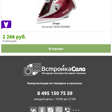
Утюг
Gorenje SIH2200RBC
2 266
руб.
2 666 руб.
В корзину
Консультации по товарам и заказам:
8‍ 4‍9‍5‍ 1‍5‍0‍ 7‍5‍ 5‍9‍
каждый день с 10:00 до 21:00