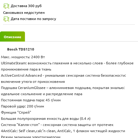
Доставка 300 руб
Самовывоз недоступен
Дата поставки по запросу
Описание
Bosch TDS1210
Макс. мощность: 2400 Вт
UltimateSteam: возможность глажения в несколько слоев - более глубокое
проникновение пара в ткань
ActiveControl Advanced - уникальная сенсорная система безопасности:
включение утюга от прикосновения
Подошва CeraniumGlissee – алюминиевая подошва, покрытая эмалью:
идеальное скольжение и распределение пара
Постоянная подача пара: 45 г/мин
Паровой удар: 200 г/мин
Функция "Спрей"
Большая полупрозрачная емкость для воды (0.4 л)
Система "Капля-стоп" - сенсорная система защиты от протечек
4AntiCalc: Self clean,calc’n clean, AntiCalc, 1 флакон чистящей жидкости
Режим экономии электроэнергии