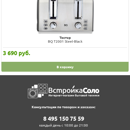
Тостер
BQ T2001 Steel-Black
3 690
руб.
В корзину
Консультации по товарам и заказам:
8‍ 4‍9‍5‍ 1‍5‍0‍ 7‍5‍ 5‍9‍
каждый день с 10:00 до 21:00