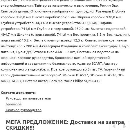
энергосбережения: Таймер автоматического выключения, Режим Эко,
Световой датчик, Отключение изображения (для радио)
Размеры
Глубина
коробки: 158,0 мм Высота коробки: 552,0 мм Ширина коробки: 930,0 мм
Глубина устройства: 34,3 мм Высота устройства: 453,0 мм Ширина
устройства: 741,6 мм Глубина с подставкой: 250,0 мм Высота с подставкой:
494,7 мм Ширина (с подставкой): 741,6 мм Вес продукта: 8,2 кг Вес изделия с
подставкой: 10,2 кг Вес, включая упаковку: 12,5 кг Совместимое крепление
на стену: 200 x 200 мм
Аксессуары
Входящие в комплект аксессуары: Шнур
питания, Пульт ДУ, Батарея типа AAA — 2 шт., Настольная подставка на
шарнире, Краткое руководство, Брошюра с важной юридической
информацией и сведениями о безопасности, Адаптер SCART, Адаптер
компонентного видеокабеля, Краткое руководство Smart TV, Гарантийный
талон Дополнительные аксессуары: 3D-очки PTA517, 3D-очки PTA516, 3D-
очки PTA507, Система настенного монтажа Philips SQM 6415
Скачать документы
Руководство пользователя
Брошюра
Краткое руководство
МЕГА ПРЕДЛОЖЕНИЕ: Доставка на завтра,
СКИДКИ!!!