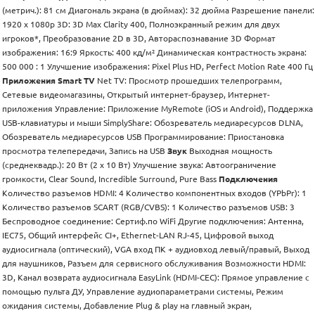
(метрич.): 81 см Диагональ экрана (в дюймах): 32 дюйма Разрешение панели:
1920 x 1080р 3D: 3D Max Clarity 400, Полноэкранный режим для двух
игроков*, Преобразование 2D в 3D, Автораспознавание 3D Формат
изображения: 16:9 Яркость: 400 кд/м² Динамическая контрастность экрана:
500 000 : 1 Улучшение изображения: Pixel Plus HD, Рerfect Motion Rate 400 Гц
Приложения Smart TV
Net TV: Просмотр прошедших телепрограмм,
Сетевые видеомагазины, Открытый интернет-браузер, Интернет-
приложения Управление: Приложение MyRemote (iOS и Android), Поддержка
USB-клавиатуры и мыши SimplyShare: Обозреватель медиаресурсов DLNA,
Обозреватель медиаресурсов USB Программирование: Приостановка
просмотра телепередачи, Запись на USB
Звук
Выходная мощность
(среднеквадр.): 20 Вт (2 x 10 Вт) Улучшение звука: Автоограничение
громкости, Clear Sound, Incredible Surround, Pure Bass
Подключения
Количество разъемов HDMI: 4 Количество компонентных входов (YPbPr): 1
Количество разъемов SCART (RGB/CVBS): 1 Количество разъемов USB: 3
Беспроводное соединение: Сертиф.по WiFi Другие подключения: Антенна,
IEC75, Общий интерфейс CI+, Ethernet-LAN RJ-45, Цифровой выход
аудиосигнала (оптический), VGA вход ПК + аудиовход левый/правый, Выход
для наушников, Разъем для сервисного обслуживания Возможности HDMI:
3D, Канал возврата аудиосигнала EasyLink (HDMI-CEC): Прямое управление с
помощью пульта ДУ, Управление аудиопараметрами системы, Режим
ожидания системы, Добавление Plug & play на главный экран,