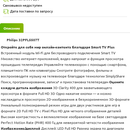
Самовывоз недоступен
Дата поставки по запросу
Описание
Philips 32PFL5507T
Откройте для себя мир онлайн-контента благодаря Smart TV Plus
Встроенный модуль Wi-Fi для беспроводного подключения Smart TV
Множество интернет-приложений, видео напрокат и функция просмотра
прошедших телепередач Управляйте телевизором с помощью смартфона,
планшетного ПК или клавиатуры Смотрите фотографии, фильмы и
воспроизводите музыку на телевизоре благодаря технологии SimplyShare
Поиск, программирование, запись* и приостановка телепередач
Оцените
каждую деталь изображения
3D Clarity 400 для захватывающего
просмотра в формате Full HD 3D Одно нажатие кнопки — и можно
наслаждаться просмотром 2D-изображения в безукоризненном 3D-формате
Уникальный полноэкранный режим игры для двух участников для игр в
формате 2D Full HD TV с Pixel Plus HD для четкого отображения деталей
Высокая контрастность и великолепное изображение на базе светодиодов
Perfect Motion Rate (PMR) 400 Гц для невероятной четкости изображения
Изображение/дисплей
Дисплей: LED Full HD Размер экрана по диагонали