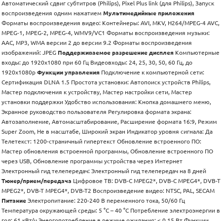
Автоматический сдвиг субтитров (Philips), Pixel Plus link (для Philips), Запуск
воспроизведения одним нажатием
Мультимедийные приложения
Форматы воспроизведения видео: Контейнеры: AVI, MKV, H264/MPEG-4 AVC,
MPEG-1, MPEG-2, MPEG-4, WMV9/VC1 Форматы воспроизведения музыки:
AAC, MP3, WMA версии 2 до версии 9.2 Форматы воспроизведения
изображений: JPEG
Поддерживаемое разрешение дисплея
Компьютерные
входы: до 1920x1080 при 60 Гц Видеовходы: 24, 25, 30, 50, 60 Гц, до
1920x1080p
Функции управления
Подключение к компьютерной сети:
Сертификация DLNA 1.5 Простота установки: Автопоиск устройств Philips,
Мастер подключения к устройству, Мастер настройки сети, Мастер
установки поддержки Удобство использования: Кнопка домашнего меню,
Экранное руководство пользователя Регулировка формата экрана:
Автозаполнение, Автомасштабирование, Расширение формата 16:9, Режим
Super Zoom, Не в масштабе, Широкий экран Индикатор уровня сигнала: Да
Телетекст: 1200-страничный гипертекст Обновление встроенного ПО:
Мастер обновления встроенной программы, Обновление встроенного ПО
через USB, Обновление программы устройства через Интернет
Электронный гид телепередач: Электронный гид телепередач на 8 дней
Тюнер/прием/передача
Цифровое ТВ: DVB-C MPEG2*, DVB-C MPEG4*, DVB-T
MPEG2*, DVB-T MPEG4*, DVB-T2 Воспроизведение видео: NTSC, PAL, SECAM
Питание
Электропитание: 220-240 В переменного тока, 50/60 Гц
Температура окружающей среды: 5 °C – 40 °C Потребление электроэнергии в
год: 61 кВт/ч Энергопотребление в режиме ожидания: < 0,15 Вт Функции