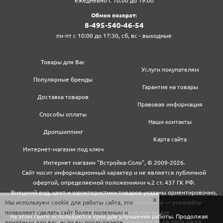
ежедневно с 10:00 до 19:00
Обмен возврат:
8‍-4‍9‍5‍-5‍4‍0‍-4‍6‍-5‍4‍
пн-пт с 10:00 до 17:30, сб, вс - выходные
Товары для Вас
Услуги покупателям
Популярные бренды
Гарантия на товары
Доставка товаров
Правовая информация
Способы оплаты
Наши контакты
Дропшиппинг
Карта сайта
Интернет-магазин под ключ
Интернет магазин "Встройка-Соло", © 2009-2026.
Сайт носит информационный характер и не является публичной
офертой, определяемой положениями ч.2 ст. 437 ГК РФ.
Внешний вид, цвет и характеристики товаров указаны ориентировочно,
Мы используем cookie для работы сайта, это
могут не совпадать с обновленными моделями — уточняйте
позволяет сделать сайт более полезным и
информацию у менеджеров при заказе.
На этом сайте используются куки для улучшения работы. Продолжая
понятным для вас, если вы продолжаете
Цены и условия доставки действительны до 08.08.2026 19:58.