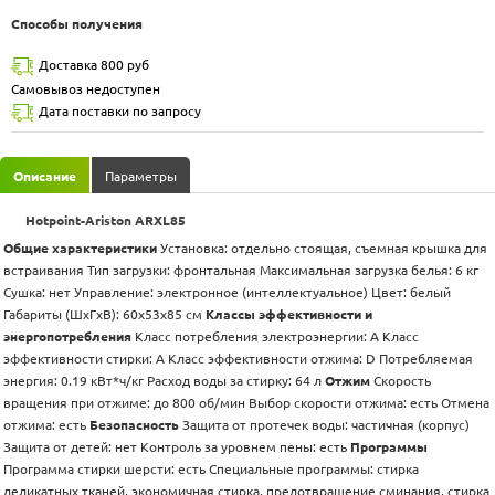
Способы получения
Доставка 800 руб
Самовывоз недоступен
Дата поставки по запросу
Описание
Параметры
Hotpoint-Ariston ARXL85
Общие характеристики
Установка: отдельно стоящая, съемная крышка для
встраивания Тип загрузки: фронтальная Максимальная загрузка белья: 6 кг
Сушка: нет Управление: электронное (интеллектуальное) Цвет: белый
Габариты (ШxГxВ): 60x53x85 см
Классы эффективности и
энергопотребления
Класс потребления электроэнергии: A Класс
эффективности стирки: A Класс эффективности отжима: D Потребляемая
энергия: 0.19 кВт*ч/кг Расход воды за стирку: 64 л
Отжим
Скорость
вращения при отжиме: до 800 об/мин Выбор скорости отжима: есть Отмена
отжима: есть
Безопасность
Защита от протечек воды: частичная (корпус)
Защита от детей: нет Контроль за уровнем пены: есть
Программы
Программа стирки шерсти: есть Специальные программы: стирка
деликатных тканей, экономичная стирка, предотвращение сминания, стирка