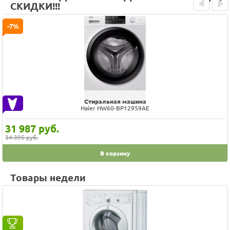
СКИДКИ!!!
Prev
Next
-7%
Стиральная машина
Haier HW60-BP12959AE
31 987
руб.
34 395 руб.
В корзину
Товары недели