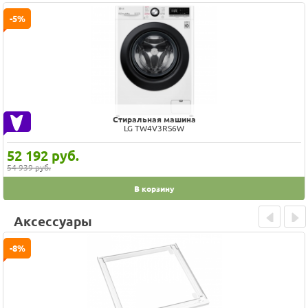
Prev
Next
-5%
Стиральная машина
LG TW4V3RS6W
52 192
руб.
54 939 руб.
В корзину
Аксессуары
Prev
Next
-8%