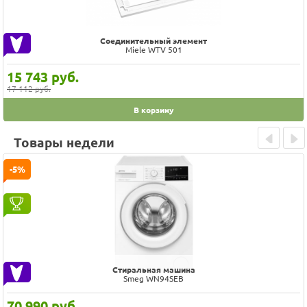
Соединительный элемент
Miele WTV 501
15 743
руб.
17 112 руб.
В корзину
Товары недели
Prev
Next
-5%
Стиральная машина
Smeg WN94SEB
70 990
руб.