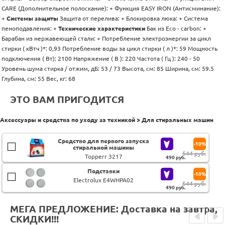
CARE (Дополнительное полоскание): + Функция EASY IRON (Антисминание):
+
Системы защиты
Защита от перелива: + Блокировка люка: + Система
пеноподавления: +
Технические характеристики
Бак из Eco - carbon: +
Барабан из нержавеющей стали: + Потребление электроэнергии за цикл
стирки ( кВтч )*: 0,93 Потребление воды за цикл стирки ( л )*: 59 Мощность
подключения ( Bт): 2100 Напряжение ( B ): 220 Частота ( Гц ): 240 - 50
Уровень шума стирка / отжим, дБ: 53 / 73 Высота, см: 85 Ширина, см: 59.5
Глубина, см: 55 Вес, кг: 68
ЭТО ВАМ ПРИГОДИТСЯ
Аксессуары и средства по уходу за техникой > Для стиральных машин
Средство для первого запуска
-10%
стиральной машины
544 руб.
Topperr 3217
490
руб.
Подставки
-10%
Electrolux E4WHPA02
544 руб.
490
руб.
МЕГА ПРЕДЛОЖЕНИЕ: Доставка на завтра,
СКИДКИ!!!