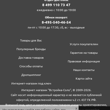
8‍ 4‍9‍9‍ 1‍1‍0‍ 7‍3‍ 4‍7‍
ежедневно с 10:00 до 19:00
Обмен возврат:
8‍-4‍9‍5‍-5‍4‍0‍-4‍6‍-5‍4‍
пн-пт с 10:00 до 17:30, сб, вс - выходные
Товары для Вас
Услуги покупателям
Популярные бренды
Гарантия на товары
Доставка товаров
Правовая информация
Способы оплаты
Наши контакты
Дропшиппинг
Карта сайта
Интернет-магазин под ключ
Интернет магазин "Встройка-Соло", © 2009-2026.
Сайт носит информационный характер и не является публичной
офертой, определяемой положениями ч.2 ст. 437 ГК РФ.
Внешний вид, цвет и характеристики товаров указаны ориентировочно,
Мы используем cookie для работы сайта, это
могут не совпадать с обновленными моделями — уточняйте