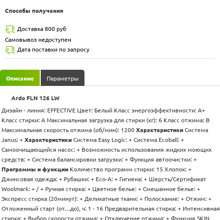
Способы получения
Доставка 800 руб
Самовывоз недоступен
Дата поставки по запросу
Описание
Параметры
Ardo FLN 126 LW
Дизайн - линия: EFFECTIVE Цвет: Белый Класс энергоэффективности: A+
Класс стирки: A Максимальная загрузка для стирки (кг): 6 Класс отжима: B
Максимальная скорость отжима (об/мин): 1200
Характеристики
Система
Janus: +
Характеристики
Система Easy Logic: + Система Ecoball: +
Самоочищающийся насос: + Возможность использования жидких моющих
средств: + Система балансировки загрузки: + Функция автоочистки: +
Программы и функции
Количество программ стирки: 15 Хлопок: +
Джинсовая одежда: + Рубашки: + Eco-A: + Гигиена: + Шерсть/Сертификат
Woolmark: + / + Ручная стирка: + Цветное белье: + Смешанное белье: +
Экспресс стирка (20минут): + Деликатные ткани: + Полоскание: + Отжим: +
Отложенный старт (от…до), ч: 1 - 16 Предварительная стирка: + Интенсивная
стирка: + Выбор скорости отжима: + Отключение отжима: + Функция SKIN