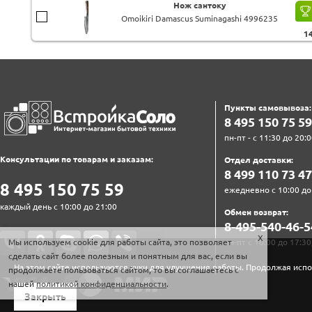
Нож сантоку
Omoikiri Damascus Suminagashi 4996235
1
Пункты самовывоза:
8‍ 4‍9‍5‍ 1‍5‍0‍ 7‍5‍ 5‍9‍
пн-пт - с 11:30 до 20:0
Консультации по товарам и заказам:
Отдел доставки:
8‍ 4‍9‍9‍ 1‍1‍0‍ 7‍3‍ 4‍7‍
8‍ 4‍9‍5‍ 1‍5‍0‍ 7‍5‍ 5‍9‍
ежедневно с 10:00 до
каждый день с 10:00 до 21:00
Обмен возврат:
8‍-4‍9‍5‍-5‍4‍0‍-4‍6‍-5‍
пн-пт с 10:00 до 17:30
Мы используем cookie для работы сайта, это позволяет
сделать сайт более полезным и понятным для вас, если вы
На этом сайте используются куки для улучшения работы. Продолжая испо
продолжаете пользоваться сайтом, то вы соглашаетесь с
нашей
политикой конфиденциальности
.
Закрыть