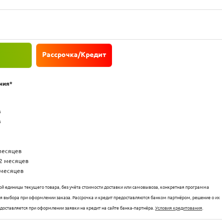
Рассрочка/Кредит
ния*
в
в
 месяцев
12 месяцев
 месяцев
й единицы текущего товара, без учёта стоимости доставки или самовывоза, конкретная программа
для выбора при оформлении заказа. Рассрочка и кредит предоставляются банком партнёром, решение о их
едоставляется при оформлении заявки на кредит на сайте банка-партнёра.
Условия кредитования
.