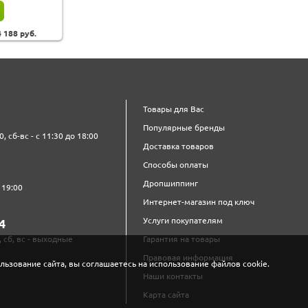
4 188
руб.
Товары для Вас
Популярные бренды
0, сб-вс - с 11:30 до 18:00
Доставка товаров
Способы оплаты
Дропшиппинг
 19:00
Интернет-магазин под ключ
Услуги покупателям
4‍
, сб, вс - выходные
Гарантия на товары
Правовая информация
льзование сайта, вы соглашаетесь на использование файлов cookie.
Наши контакты
Карта сайта