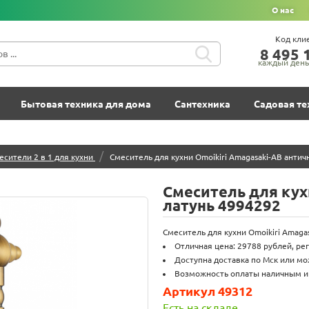
О нас
Код кли
8‍ 4‍9‍5‍ 1
каждый день 
Бытовая техника для дома
Сантехника
Садовая те
/
есители 2 в 1 для кухни
Смеситель для кухни Omoikiri Amagasaki-AB антич
Смеситель для кух
латунь 4994292
Смеситель для кухни Omoikiri Amagas
Отличная цена: 29788 рублей, ре
Доступна доставка по Мск или мо
Возможность оплаты наличным и
Артикул 49312
Есть на складе