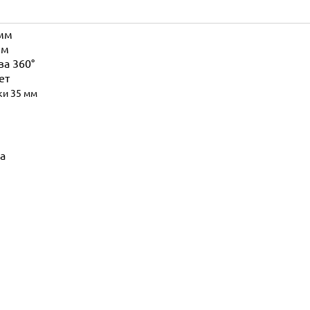
 мм
мм
ва 360°
ет
ки 35 мм
ра