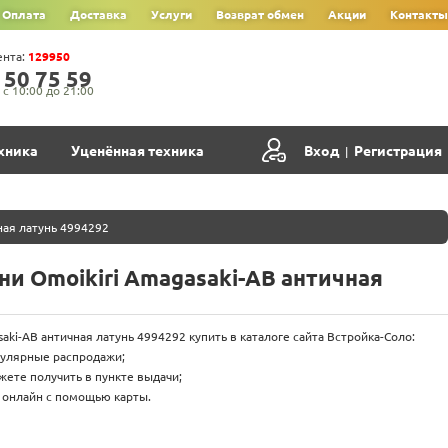
Оплата
Доставка
Услуги
Возврат обмен
Акции
Контакты
ента:
129950
‍5‍0‍ 7‍5‍ 5‍9‍
с 10:00 до 21:00
хника
Уценённая техника
Вход
Регистрация
|
ная латунь 4994292
ни Omoikiri Amagasaki-AB античная
aki-AB античная латунь 4994292 купить в каталоге сайта Встройка-Соло:
гулярные распродажи;
жете получить в пункте выдачи;
 онлайн с помощью карты.