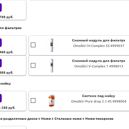
 788
руб.
для фильтров
Сменный модуль для фильтра
Omoikiri M-Complex 5S 4999037
 988
руб.
Cменный модуль для фильтра
Omoikiri V-Complex 1 4998013
 888
руб.
 мойку
Система под мойку
Omoikiri Pure drop 2.1.4S 4998004
6 288
руб.
 и разделочные доски > Ножи > Стальные ножи > Ножи поварские