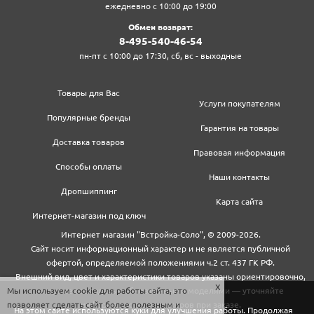
ежедневно с 10:00 до 19:00
Обмен возврат:
8‍-4‍9‍5‍-5‍4‍0‍-4‍6‍-5‍4‍
пн-пт с 10:00 до 17:30, сб, вс - выходные
Товары для Вас
Услуги покупателям
Популярные бренды
Гарантия на товары
Доставка товаров
Правовая информация
Способы оплаты
Наши контакты
Дропшиппинг
Карта сайта
Интернет-магазин под ключ
Интернет магазин "Встройка-Соло", © 2009-2026.
Сайт носит информационный характер и не является публичной
офертой, определяемой положениями ч.2 ст. 437 ГК РФ.
Внешний вид, цвет и характеристики товаров указаны ориентировочно,
Мы используем cookie для работы сайта, это
могут не совпадать с обновленными моделями — уточняйте
позволяет сделать сайт более полезным и
информацию у менеджеров при заказе.
На этом сайте используются куки для улучшения работы. Продолжая