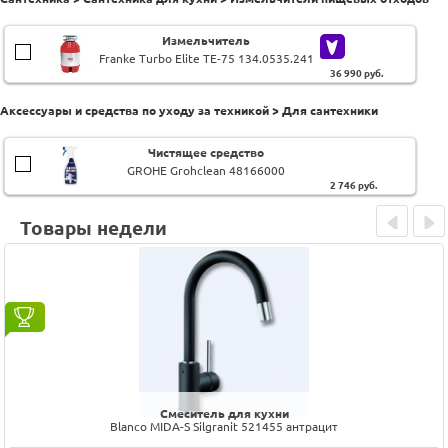
Измельчитель
Franke Turbo Elite TE-75 134.0535.241
36 990
руб.
Аксессуары и средства по уходу за техникой > Для сантехники
Чистящее средство
GROHE Grohclean 48166000
2 746
руб.
Товары недели
Prev
Next
Смеситель для кухни
Blanco MIDA-S Silgranit 521455 антрацит