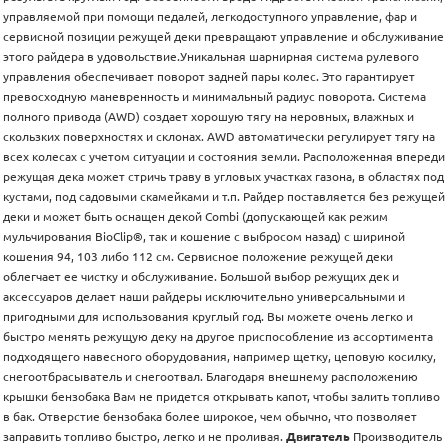
управляемой при помощи педалей, легкодоступного управление, фар и
сервисной позиции режущей деки превращают управление и обслуживание
этого райдера в удовольствие.Уникальная шарнирная система рулевого
управления обеспечивает поворот задней пары колес. Это гарантирует
превосходную маневренность и минимальный радиус поворота. Система
полного привода (AWD) создает хорошую тягу на неровных, влажных и
скользких поверхностях и склонах. AWD автоматически регулирует тягу на
всех колесах с учетом ситуации и состояния земли. Расположенная впереди
режущая дека может стричь траву в угловых участках газона, в областях под
кустами, под садовыми скамейками и т.п. Райдер поставляется без режущей
деки и может быть оснащен декой Combi (допускающей как режим
мульчирования BioClip®, так и кошение с выбросом назад) с шириной
кошения 94, 103 либо 112 см. Сервисное положение режущей деки
облегчает ее чистку и обслуживание. Большой выбор режущих дек и
аксессуаров делает наши райдеры исключительно универсальными и
пригодными для использования круглый год. Вы можете очень легко и
быстро менять режущую деку на другое приспособление из ассортимента
подходящего навесного оборудования, например щетку, цеповую косилку,
снегоотбрасыватель и снегоотвал. Благодаря внешнему расположению
крышки бензобака Вам не придется открывать капот, чтобы залить топливо
в бак. Отверстие бензобака более широкое, чем обычно, что позволяет
заправить топливо быстро, легко и не проливая.
Двигатель
Производитель