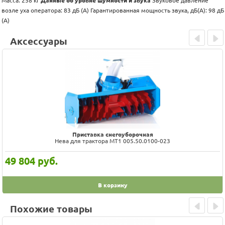
Масса: 258 кг
Данные об уровне шумности и звука
Звуковое давление
возле уха оператора: 83 дБ (A) Гарантированная мощность звука, дБ(А): 98 дБ
(A)
Аксессуары
Prev
Next
Приставка снегоуборочная
Нева для трактора МТ1 005.50.0100-023
49 804
руб.
В корзину
Похожие товары
Prev
Next