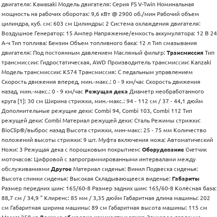
двигателя: Kawasaki Модель двигателя: Серия FS V-Twin Номинальная
мощность на рабочих оборотах: 9,6 кВт @ 2900 об./мин Рабочий объем
цилиндра, куб. см: 603 см Цилиндры: 2 Система охлаждения двигателя:
Воздушное Генератор: 15 Ампер Напряжение/емкость аккумулятора: 12 В 24
А-ч Тип топлива: Бензин Объем топливного бака: 12 л Тип смазывания
двигателя: Под постоянным давлением Масляный фильтр:
Трансмиссия
Тип
трансмиссии: Гидростатическая, AWD Производитель трансмиссии: Kanzaki
Модель трансмиссии: K574 Трансмиссия: С педальным управлением
Скорость движения вперед, мин.-макс.: 0 - 9 км/час Скорость движения
назад, мин.-макс.: 0 - 9 км/час
Режущая дека
Диаметр необработанного
круга [1]: 30 см Ширина стрижки, мин.-макс.: 94 - 112 см / 37 - 44,1 дюйм
Дополнительные режущие деки: Combi 94, Combi 103, Combi 112 Тип
режущей деки: Combi Материал режущей деки: Сталь Режимы стрижки:
BioClip®/выброс назад Высота стрижки, мин-макс: 25 - 75 мм Количество
положений высоты стрижки: 9 шт. Муфта включения ножа: Автоматический
Ножи: 3 Режущая дека с порошковым покрытием:
Оборудование
Счетчик
моточасов: Цифровой с запрограммированными интервалами между
обслуживаниями
Другое
Материал сиденья: Винил Подвеска сиденья:
Высота спинки сиденья: Высокая Складывающееся виденье:
Габариты
Размер передних шин: 165/60-8 Размер задних шин: 165/60-8 Колёсная база:
88,7 см / 34,9 " Клиренс: 85 мм / 3,35 дюйм Габаритная длина машины: 202
см Габаритная ширина машины: 89 см Габаритная высота машины: 115 см