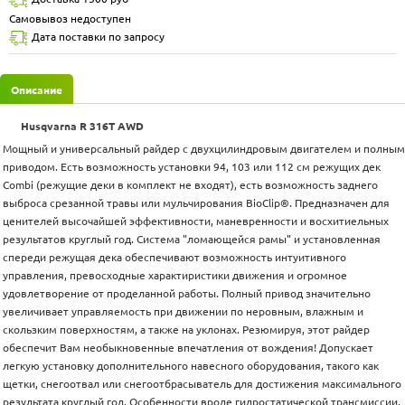
Самовывоз недоступен
Дата поставки по запросу
Описание
Husqvarna R 316T AWD
Мощный и универсальный райдер с двухцилиндровым двигателем и полным
приводом. Есть возможность установки 94, 103 или 112 см режущих дек
Combi (режущие деки в комплект не входят), есть возможность заднего
выброса срезанной травы или мульчирования BioClip®. Предназначен для
ценителей высочайшей эффективности, маневренности и восхитиельных
результатов круглый год. Система "ломающейся рамы" и установленная
спереди режущая дека обеспечивают возможность интуитивного
управления, превосходные характиристики движения и огромное
удовлетворение от проделанной работы. Полный привод значительно
увеличивает управляемость при движении по неровным, влажным и
скользким поверхностям, а также на уклонах. Резюмируя, этот райдер
обеспечит Вам необыкновенные впечатления от вождения! Допускает
легкую установку дополнительного навесного оборудования, такого как
щетки, снегоотвал или снегоотбрасыватель для достижения максимального
результата круглый год. Особенности вроде гидростатической трансмиссии,