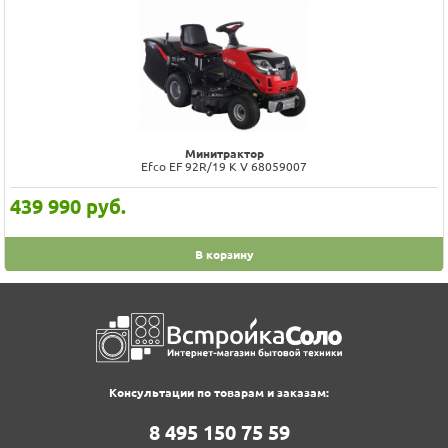
Минитрактор
Efco EF 92R/19 K V 68059007
439 990
руб.
В корзину
Консультации по товарам и заказам:
8‍ 4‍9‍5‍ 1‍5‍0‍ 7‍5‍ 5‍9‍