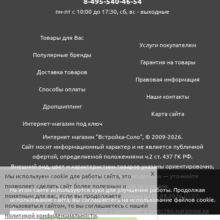
8‍-4‍9‍5‍-5‍4‍0‍-4‍6‍-5‍4‍
пн-пт с 10:00 до 17:30, сб, вс - выходные
Товары для Вас
Услуги покупателям
Популярные бренды
Гарантия на товары
Доставка товаров
Правовая информация
Способы оплаты
Наши контакты
Дропшиппинг
Карта сайта
Интернет-магазин под ключ
Интернет магазин "Встройка-Соло", © 2009-2026.
Сайт носит информационный характер и не является публичной
офертой, определяемой положениями ч.2 ст. 437 ГК РФ.
Внешний вид, цвет и характеристики товаров указаны ориентировочно,
Мы используем cookie для работы сайта, это
могут не совпадать с обновленными моделями — уточняйте
позволяет сделать сайт более полезным и
информацию у менеджеров при заказе.
На этом сайте используются куки для улучшения работы. Продолжая
понятным для вас, если вы продолжаете
Цены и условия доставки действительны до 06.08.2026 21:57.
использование сайта, вы соглашаетесь на использование файлов cookie.
пользоваться сайтом, то вы соглашаетесь с нашей
политикой конфиденциальности
.