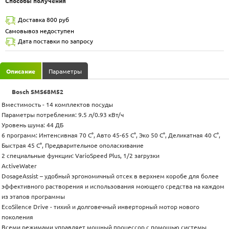
Способы получения
Доставка 800 руб
Самовывоз недоступен
Дата поставки по запросу
Описание
Параметры
Bosch SMS68M52
Вместимость - 14 комплектов посуды
Параметры потребления: 9.5 л/0.93 кВт/ч
Уровень шума: 44 ДБ
6 программ: Интенсивная 70 C°, Авто 45-65 C°, Эко 50 C°, Деликатная 40 C°,
Быстрая 45 C°, Предварительное ополаскивание
2 специальные функции: VarioSpeed Plus, 1/2 загрузки
ActiveWater
DosageAssist – удобный эргономичный отсек в верхнем коробе для более
эффективного растворения и использования моющего средства на каждом
из этапов программы
EcoSilence Drive - тихий и долговечный инверторный мотор нового
поколения
Всеми режимами управляет мощный процессор с помощью системы