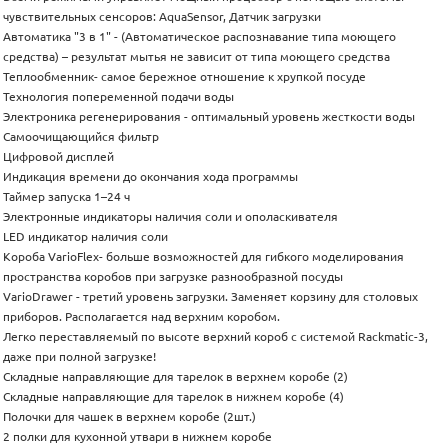
чувствительных сенсоров: AquaSensor, Датчик загрузки
Автоматика "3 в 1" - (Автоматическое распознавание типа моющего
средства) – результат мытья не зависит от типа моющего средства
Теплообменник- самое бережное отношение к хрупкой посуде
Технология попеременной подачи воды
Электроника регенерирования - оптимальный уровень жесткости воды
Самоочищающийся фильтр
Цифровой дисплей
Индикация времени до окончания хода программы
Таймер запуска 1–24 ч
Электронные индикаторы наличия соли и ополаскивателя
LED индикатор наличия соли
Короба VarioFlex- больше возможностей для гибкого моделирования
пространства коробов при загрузке разнообразной посуды
VarioDrawer - третий уровень загрузки. Заменяет корзину для столовых
приборов. Располагается над верхним коробом.
Легко переставляемый по высоте верхний короб с системой Rackmatic-3,
даже при полной загрузке!
Складные направляющие для тарелок в верхнем коробе (2)
Складные направляющие для тарелок в нижнем коробе (4)
Полочки для чашек в верхнем коробе (2шт.)
2 полки для кухонной утвари в нижнем коробе