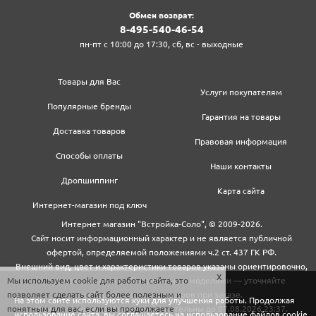
Обмен возврат:
8‍-4‍9‍5‍-5‍4‍0‍-4‍6‍-5‍4‍
пн-пт с 10:00 до 17:30, сб, вс - выходные
Товары для Вас
Услуги покупателям
Популярные бренды
Гарантия на товары
Доставка товаров
Правовая информация
Способы оплаты
Наши контакты
Дропшиппинг
Карта сайта
Интернет-магазин под ключ
Интернет магазин "Встройка-Соло", © 2009-2026.
Сайт носит информационный характер и не является публичной
офертой, определяемой положениями ч.2 ст. 437 ГК РФ.
Внешний вид, цвет и характеристики товаров указаны ориентировочно,
Мы используем cookie для работы сайта, это
могут не совпадать с обновленными моделями — уточняйте
позволяет сделать сайт более полезным и
информацию у менеджеров при заказе.
На этом сайте используются куки для улучшения работы. Продолжая
понятным для вас, если вы продолжаете
Цены и условия доставки действительны до 07.08.2026 23:37.
использование сайта, вы соглашаетесь на использование файлов cookie.