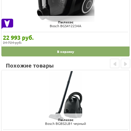
Пылесос
Bosch BGS412234A
22 993
руб.
24 724 руб.
В корзину
Похожие товары
Prev
Next
Пылесос
Bosch BGBS2LB1 черный