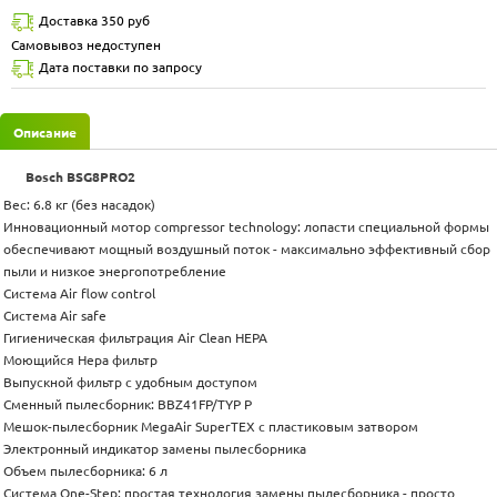
Доставка 350 руб
Самовывоз недоступен
Дата поставки по запросу
Описание
Bosch BSG8PRO2
Вес: 6.8 кг (без насадок)
Инновационный мотор compressor technology: лопасти специальной формы
обеспечивают мощный воздушный поток - максимально эффективный сбор
пыли и низкое энергопотребление
Система Air flow control
Система Air safe
Гигиеническая фильтрация Air Clean HEPA
Моющийся Hepa фильтр
Выпускной фильтр с удобным доступом
Сменный пылесборник: BBZ41FP/TYP P
Мешок-пылесборник MegaAir SuperTEX с пластиковым затвором
Электронный индикатор замены пылесборника
Объем пылесборника: 6 л
Система One-Step: простая технология замены пылесборника - просто