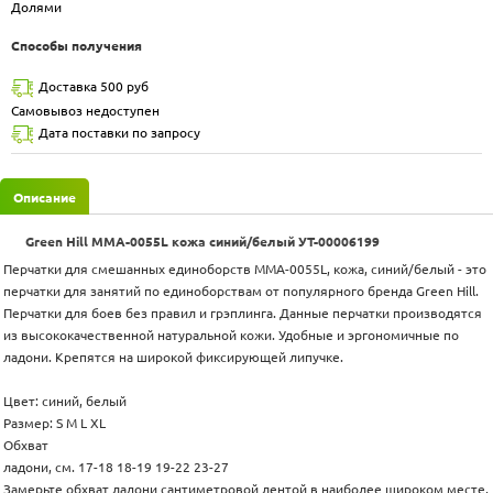
Долями
Способы получения
Доставка 500 руб
Самовывоз недоступен
Дата поставки по запросу
Описание
Green Hill MMA-0055L кожа синий/белый УТ-00006199
Перчатки для смешанных единоборств MMA-0055L, кожа, синий/белый - это
перчатки для занятий по единоборствам от популярного бренда Green Hill.
Перчатки для боев без правил и грэплинга. Данные перчатки производятся
из высококачественной натуральной кожи. Удобные и эргономичные по
ладони. Крепятся на широкой фиксирующей липучке.
Цвет: синий, белый
Размер: S M L XL
Обхват
ладони, см. 17-18 18-19 19-22 23-27
Замерьте обхват ладони сантиметровой лентой в наиболее широком месте,