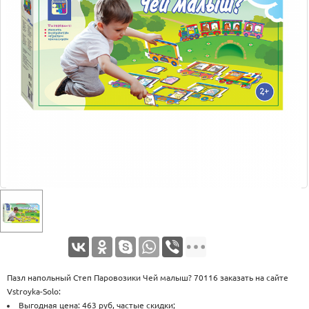
Оплата
Доставка
Услуги
Возврат
обмен
Акции
Контакты
Пазл напольный Степ Паровозики Чей малыш? 70116 заказать на сайте
Vstroyka-Solo:
Выгодная цена: 463 руб, частые скидки;