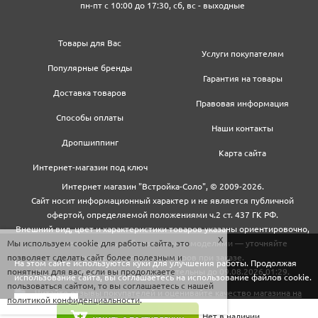
пн-пт с 10:00 до 17:30, сб, вс - выходные
Товары для Вас
Услуги покупателям
Популярные бренды
Гарантия на товары
Доставка товаров
Правовая информация
Способы оплаты
Наши контакты
Дропшиппинг
Карта сайта
Интернет-магазин под ключ
Интернет магазин "Встройка-Соло", © 2009-2026.
Сайт носит информационный характер и не является публичной
офертой, определяемой положениями ч.2 ст. 437 ГК РФ.
Внешний вид, цвет и характеристики товаров указаны ориентировочно,
Мы используем cookie для работы сайта, это
могут не совпадать с обновленными моделями — уточняйте
позволяет сделать сайт более полезным и
информацию у менеджеров при заказе.
На этом сайте используются куки для улучшения работы. Продолжая
понятным для вас, если вы продолжаете
Цены и условия доставки действительны до 09.08.2026 01:29.
использование сайта, вы соглашаетесь на использование файлов cookie.
пользоваться сайтом, то вы соглашаетесь с нашей
политикой конфиденциальности
.
Закрыть
Нет в наличии.