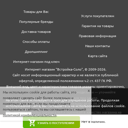
Товары для Вас
Услуги покупателям
Популярные бренды
Гарантия на товары
Доставка товаров
Правовая информация
Способы оплаты
Наши контакты
Дропшиппинг
Карта сайта
Интернет-магазин под ключ
Интернет магазин "Встройка-Соло", © 2009-2026.
Сайт носит информационный характер и не является публичной
офертой, определяемой положениями ч.2 ст. 437 ГК РФ.
Внешний вид, цвет и характеристики товаров указаны ориентировочно,
Мы используем cookie для работы сайта, это
могут не совпадать с обновленными моделями — уточняйте
позволяет сделать сайт более полезным и
информацию у менеджеров при заказе.
На этом сайте используются куки для улучшения работы. Продолжая
понятным для вас, если вы продолжаете
Цены и условия доставки действительны до 07.08.2026 08:57.
использование сайта, вы соглашаетесь на использование файлов cookie.
пользоваться сайтом, то вы соглашаетесь с нашей
политикой конфиденциальности
.
Закрыть
Нет в наличии.
УЗНАТЬ О ПОСТУПЛЕНИИ