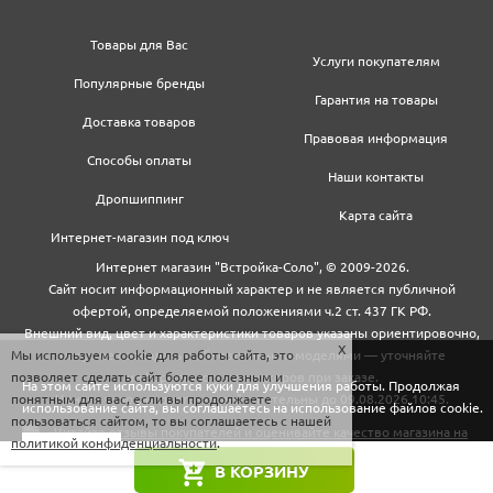
Товары для Вас
Услуги покупателям
Популярные бренды
Гарантия на товары
Доставка товаров
Правовая информация
Способы оплаты
Наши контакты
Дропшиппинг
Карта сайта
Интернет-магазин под ключ
Интернет магазин "Встройка-Соло", © 2009-2026.
Сайт носит информационный характер и не является публичной
офертой, определяемой положениями ч.2 ст. 437 ГК РФ.
Внешний вид, цвет и характеристики товаров указаны ориентировочно,
Мы используем cookie для работы сайта, это
могут не совпадать с обновленными моделями — уточняйте
позволяет сделать сайт более полезным и
информацию у менеджеров при заказе.
На этом сайте используются куки для улучшения работы. Продолжая
понятным для вас, если вы продолжаете
Цены и условия доставки действительны до 09.08.2026 10:45.
использование сайта, вы соглашаетесь на использование файлов cookie.
пользоваться сайтом, то вы соглашаетесь с нашей
политикой конфиденциальности
.
Закрыть
В КОРЗИНУ