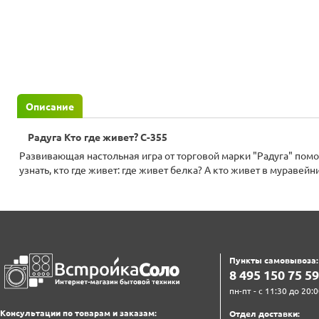
Описание
Радуга Кто где живет? С-355
Развивающая настольная игра от торговой марки "Радуга" пом
узнать, кто где живет: где живет белка? А кто живет в муравейн
Пункты самовывоза:
8‍ 4‍9‍5‍ 1‍5‍0‍ 7‍5‍ 5‍9‍
пн-пт - с 11:30 до 20:0
Консультации по товарам и заказам:
Отдел доставки: