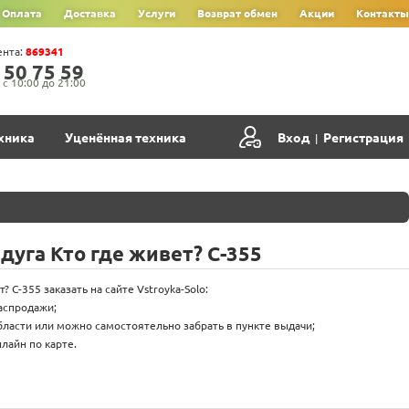
Оплата
Доставка
Услуги
Возврат обмен
Акции
Контакты
ента:
869341
‍5‍0‍ 7‍5‍ 5‍9‍
с 10:00 до 21:00
хника
Уценённая техника
Вход
Регистрация
|
дуга Кто где живет? С-355
? С-355 заказать на сайте Vstroyka-Solo:
распродажи;
бласти или можно самостоятельно забрать в пункте выдачи;
лайн по карте.