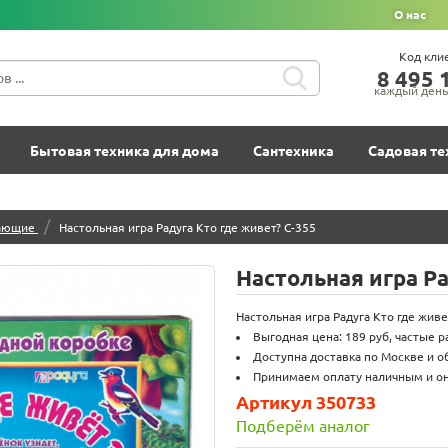
О нас
Код кли
8‍ 4‍9‍5‍ 1
каждый день 
Бытовая техника для дома
Сантехника
Садовая те
/
ающие
Настольная игра Радуга Кто где живет? С-355
Настольная игра Ра
Настольная игра Радуга Кто где живет
Выгодная цена: 189 руб, частые 
Доступна доставка по Москве и о
Принимаем оплату наличным и он
Артикул 350733
Подберём аналог