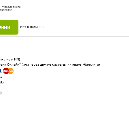
ент последнего
 является
Нет в наличии.
ЕНИИ
их лиц и ИП)
анк Онлайн" (или через другие системы интернет-банкинга)
ра
it)
к)