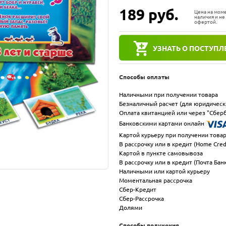
189
руб.
Цена на мом
наличия и не
офертой.
УЗНАТЬ О ПОСТУПЛ
Способы оплаты
Наличными при получении товара
Безналичный расчет (для юридическ
Оплата квитанцией или через "Сберб
Банковскими картами онлайн
Картой курьеру при получении това
В рассрочку или в кредит (Home Cred
Картой в пункте самовывоза
В рассрочку или в кредит (Почта Бан
Наличными или картой курьеру
Моментальная рассрочка
Сбер-Кредит
Сбер-Рассрочка
Долями
Способы получения