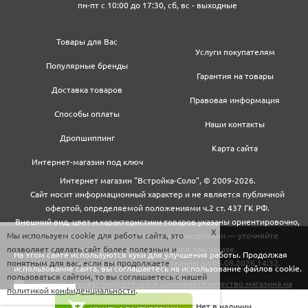
пн-пт с 10:00 до 17:30, сб, вс - выходные
Товары для Вас
Услуги покупателям
Популярные бренды
Гарантия на товары
Доставка товаров
Правовая информация
Способы оплаты
Наши контакты
Дропшиппинг
Карта сайта
Интернет-магазин под ключ
Интернет магазин "Встройка-Соло", © 2009-2026.
Сайт носит информационный характер и не является публичной
офертой, определяемой положениями ч.2 ст. 437 ГК РФ.
Внешний вид, цвет и характеристики товаров указаны ориентировочно,
Мы используем cookie для работы сайта, это
могут не совпадать с обновленными моделями — уточняйте
позволяет сделать сайт более полезным и
информацию у менеджеров при заказе.
На этом сайте используются куки для улучшения работы. Продолжая
понятным для вас, если вы продолжаете
Цены и условия доставки действительны до 06.08.2026 14:32.
использование сайта, вы соглашаетесь на использование файлов cookie.
пользоваться сайтом, то вы соглашаетесь с нашей
политикой конфиденциальности
.
Закрыть
Нет в наличии.