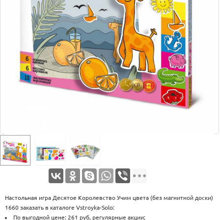
Оплата
Доставка
Услуги
Возврат
обмен
Акции
Контакты
Настольная игра Десятое Королевство Учим цвета (без магнитной доски)
1660 заказать в каталоге Vstroyka-Solo:
По выгодной цене: 261 руб, регулярные акции;