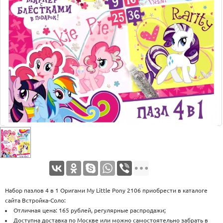
Оплата
Доставка
Услуги
Возврат
обмен
Акции
Контакты
Набор пазлов 4 в 1 Оригами My Little Pony 2106 приобрести в каталоге
сайта Встройка-Соло:
Отличная цена: 165 рублей, регулярные распродажи;
Доступна доставка по Москве или можно самостоятельно забрать в