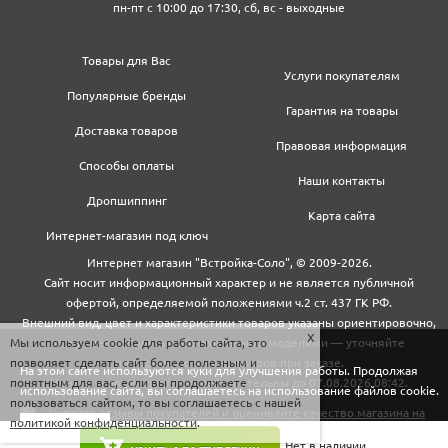
пн-пт с 10:00 до 17:30, сб, вс - выходные
Товары для Вас
Услуги покупателям
Популярные бренды
Гарантия на товары
Доставка товаров
Правовая информация
Способы оплаты
Наши контакты
Дропшиппинг
Карта сайта
Интернет-магазин под ключ
Интернет магазин "Встройка-Соло", © 2009-2026.
Сайт носит информационный характер и не является публичной
офертой, определяемой положениями ч.2 ст. 437 ГК РФ.
Внешний вид, цвет и характеристики товаров указаны ориентировочно,
Мы используем cookie для работы сайта, это
могут не совпадать с обновленными моделями — уточняйте
позволяет сделать сайт более полезным и
информацию у менеджеров при заказе.
На этом сайте используются куки для улучшения работы. Продолжая
понятным для вас, если вы продолжаете
Цены и условия доставки действительны до 07.08.2026 08:42.
использование сайта, вы соглашаетесь на использование файлов cookie.
пользоваться сайтом, то вы соглашаетесь с нашей
политикой конфиденциальности
.
Закрыть
Нет в наличии.