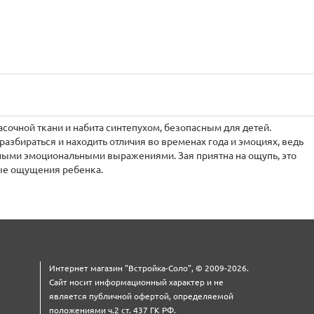
асочной ткани и набита синтепухом, безопасным для детей.
збираться и находить отличия во временах года и эмоциях, ведь
ными эмоциональными выражениями. Зая приятна на ощупь, это
ные ощущения ребенка.
Интернет магазин "Встройка-Соло", © 2009-2026.
Сайт носит информационный характер и не
является публичной офертой, определяемой
положениями ч.2 ст. 437 ГК РФ.