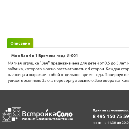
Описание
Моя Зая 4 в 1 Времена года И-001
Мягкая игрушка "Зая" предназначена для детей от 0,5 до 5 лет
зайчика, которого можно рассматривать с 4 сторон. Каждая сто
платьица и выражает собой отдельное время года. Повернув 
увидеть осеннюю Заю, а перевернув зимнюю Заю вверх лапкам
Пункты самовывоза:
8‍ 4‍9‍5‍ 1‍5‍0‍ 7‍5‍ 5‍9‍
пн-пт - с 11:30 до 20:0