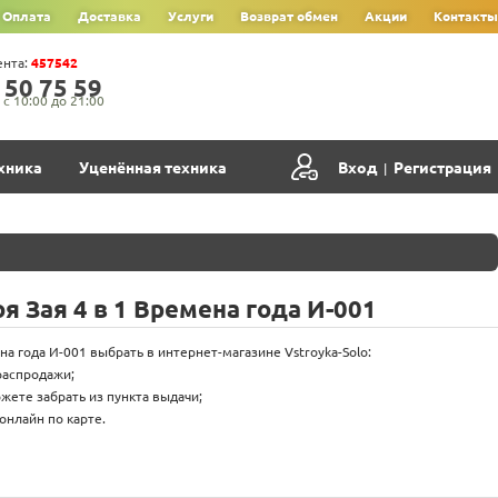
Оплата
Доставка
Услуги
Возврат обмен
Акции
Контакты
ента:
457542
‍5‍0‍ 7‍5‍ 5‍9‍
с 10:00 до 21:00
хника
Уценённая техника
Вход
Регистрация
|
 Зая 4 в 1 Времена года И-001
на года И-001 выбрать в интернет-магазине Vstroyka-Solo:
распродажи;
жете забрать из пункта выдачи;
онлайн по карте.