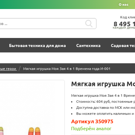
О нас
Код кли
8‍ 4‍9‍5‍ 1
каждый день 
Бытовая техника для дома
Сантехника
Садовая те
/
ые герои
Мягкая игрушка Моя Зая 4 в 1 Времена года И-001
Мягкая игрушка Моя
Мягкая игрушка Моя Зая 4 в 1 Време
Стоимость: 604 руб, постоянные 
Доступна доставка по МСК или мо
Вы можете оплатить наличным и 
Артикул 350975
Подберём аналог