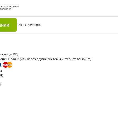
ент последнего
 является
Нет в наличии.
ЕНИИ
их лиц и ИП)
анк Онлайн" (или через другие системы интернет-банкинга)
ра
it)
к)