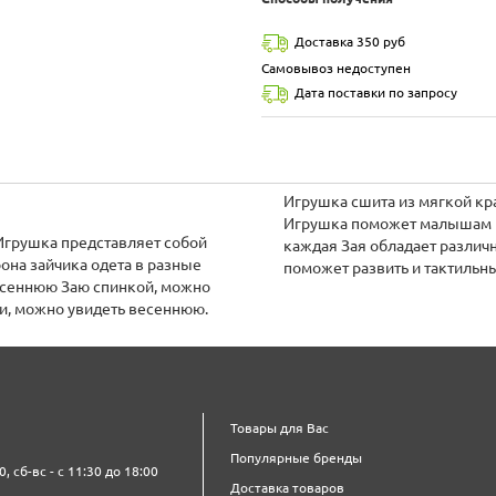
Доставка 350 руб
Самовывоз недоступен
Дата поставки по запросу
Игрушка сшита из мягкой кр
Игрушка поможет малышам ра
. Игрушка представляет собой
каждая Зая обладает различ
рона зайчика одета в разные
поможет развить и тактиль
весеннюю Заю спинкой, можно
и, можно увидеть весеннюю.
Товары для Вас
Популярные бренды
0, сб-вс - с 11:30 до 18:00
Доставка товаров