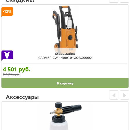
СКИДКИ!!!
Prev
Next
-13%
Минимойка
CARVER CW-1400С 01.023.00002
4 501
руб.
5 174 руб.
В корзину
Аксессуары
Prev
Next