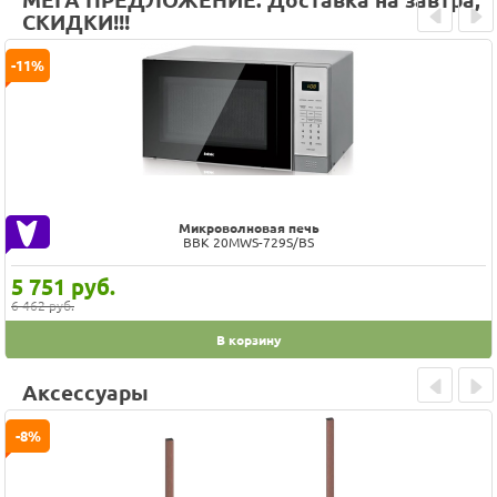
МЕГА ПРЕДЛОЖЕНИЕ: Доставка на завтра,
СКИДКИ!!!
Prev
Next
-11%
Микроволновая печь
BBK 20MWS-729S/BS
5 751
руб.
6 462 руб.
В корзину
Аксессуары
Prev
Next
-8%