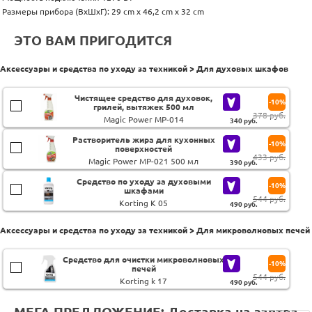
Размеры прибора (ВхШхГ): 29 cm x 46,2 cm х 32 cm
ЭТО ВАМ ПРИГОДИТСЯ
Аксессуары и средства по уходу за техникой > Для духовых шкафов
Чистящее средство для духовок,
-10%
грилей, вытяжек 500 мл
378 руб.
Magic Power MP-014
340
руб.
Растворитель жира для кухонных
-10%
поверхностей
433 руб.
Magic Power MP-021 500 мл
390
руб.
Средство по уходу за духовыми
-10%
шкафами
544 руб.
Korting K 05
490
руб.
Аксессуары и средства по уходу за техникой > Для микроволновых печей
Средство для очистки микроволновых
-10%
печей
544 руб.
Korting k 17
490
руб.