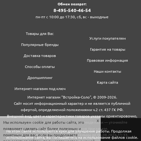
Обмен возврат:
8‍-4‍9‍5‍-5‍4‍0‍-4‍6‍-5‍4‍
пн-пт с 10:00 до 17:30, сб, вс - выходные
Товары для Вас
Услуги покупателям
Популярные бренды
Гарантия на товары
Доставка товаров
Правовая информация
Способы оплаты
Наши контакты
Дропшиппинг
Карта сайта
Интернет-магазин под ключ
Интернет магазин "Встройка-Соло", © 2009-2026.
Сайт носит информационный характер и не является публичной
офертой, определяемой положениями ч.2 ст. 437 ГК РФ.
Внешний вид, цвет и характеристики товаров указаны ориентировочно,
Мы используем cookie для работы сайта, это
могут не совпадать с обновленными моделями — уточняйте
позволяет сделать сайт более полезным и
информацию у менеджеров при заказе.
На этом сайте используются куки для улучшения работы. Продолжая
понятным для вас, если вы продолжаете
Цены и условия доставки действительны до 06.08.2026 11:33.
использование сайта, вы соглашаетесь на использование файлов cookie.