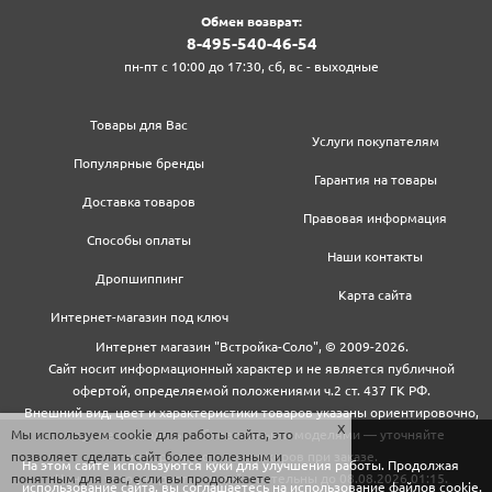
Обмен возврат:
8‍-4‍9‍5‍-5‍4‍0‍-4‍6‍-5‍4‍
пн-пт с 10:00 до 17:30, сб, вс - выходные
Товары для Вас
Услуги покупателям
Популярные бренды
Гарантия на товары
Доставка товаров
Правовая информация
Способы оплаты
Наши контакты
Дропшиппинг
Карта сайта
Интернет-магазин под ключ
Интернет магазин "Встройка-Соло", © 2009-2026.
Сайт носит информационный характер и не является публичной
офертой, определяемой положениями ч.2 ст. 437 ГК РФ.
Внешний вид, цвет и характеристики товаров указаны ориентировочно,
Мы используем cookie для работы сайта, это
могут не совпадать с обновленными моделями — уточняйте
позволяет сделать сайт более полезным и
информацию у менеджеров при заказе.
На этом сайте используются куки для улучшения работы. Продолжая
понятным для вас, если вы продолжаете
Цены и условия доставки действительны до 08.08.2026 01:15.
использование сайта, вы соглашаетесь на использование файлов cookie.