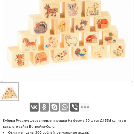
Оплата
Доставка
Услуги
Возврат
обмен
Акции
Контакты
Кубики Русские деревянные игрушки На ферме 20 штук Д155d купить в
каталоге сайта Встройка-Соло:
Отличная цена: 300 рублей, регулярные акции;