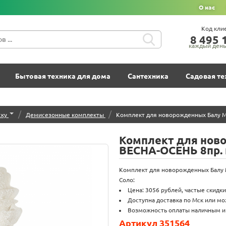
О нас
Код кли
8‍ 4‍9‍5‍ 1
каждый день 
Бытовая техника для дома
Сантехника
Садовая те
/
/
ску
Демисезонные комплекты
Комплект для новорожденных Балу 
Комплект для нов
ВЕСНА-ОСЕНЬ 8пр.
Комплект для новорожденных Балу 
Соло:
Цена: 3056 рублей, частые скидки
Доступна доставка по Мск или мо
Возможность оплаты наличным и 
Артикул 351564