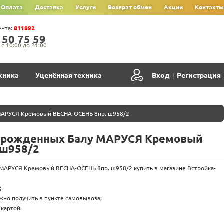
Оплата
Доставка
Услуги
Возврат обмен
Акции
Контакты
ента:
811892
‍5‍0‍ 7‍5‍ 5‍9‍
с 10:00 до 21:00
хника
Уценённая техника
Вход
Регистрация
|
МАРУСЯ Кремовый ВЕСНА-ОСЕНЬ 8пр. ш958/2
орожденных Балу МАРУСЯ Кремовый
 ш958/2
МАРУСЯ Кремовый ВЕСНА-ОСЕНЬ 8пр. ш958/2 купить в магазине Встройка-
;
жно получить в пункте самовывоза;
картой.