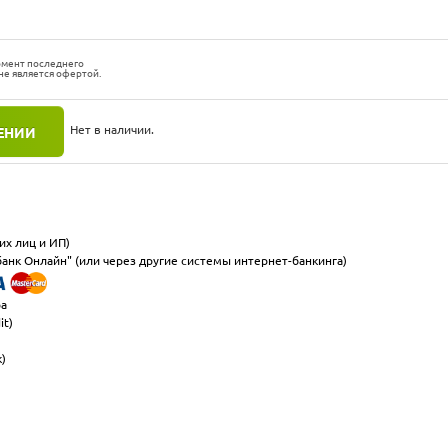
омент последнего
не является офертой.
Нет в наличии.
ЕНИИ
их лиц и ИП)
анк Онлайн" (или через другие системы интернет-банкинга)
ра
it)
к)