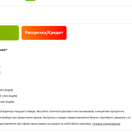
Рассрочка/Кредит
ния*
в
в
 месяцев
12 месяцев
 месяцев
й единицы текущего товара, без учёта стоимости доставки или самовывоза, конкретная программа
для выбора при оформлении заказа. Рассрочка и кредит предоставляются банком партнёром, решение о их
едоставляется при оформлении заявки на кредит на сайте банка-партнёра.
Условия кредитования
.