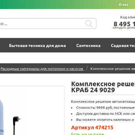
О нас
Код кли
8‍ 4‍9‍5‍ 1
каждый день 
Бытовая техника для дома
Сантехника
Садовая те
/
Расходные материалы для мотопомп и насосов
Комплексное решение ав
Комплексное реше
КРАБ 24 9029
Комплексное решение автоматизации
Стоимость: 9698 руб, постоянные
Доступна доставка по МСК или с
Вы можете оплатить наличным и 
Артикул 474215
Есть на складе