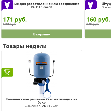
Тройник для разветвления или соединения
Штуц
PALISAD 66468
Sturm
171
руб.
160
руб.
190 руб.
178 руб.
В корзину
Товары недели
Комплексное решение автоматизации на
баке
Джилекс КРАБ 24 9029