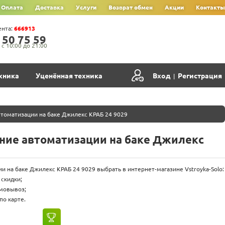
Оплата
Доставка
Услуги
Возврат обмен
Акции
Контакты
ента:
666913
‍5‍0‍ 7‍5‍ 5‍9‍
с 10:00 до 21:00
хника
Уценённая техника
Вход
Регистрация
|
томатизации на баке Джилекс КРАБ 24 9029
ние автоматизации на баке Джилекс
 на баке Джилекс КРАБ 24 9029 выбрать в интернет-магазине Vstroyka-Solo:
 скидки;
амовывоз;
по карте.