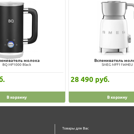
пениватель молока
Вспениватель мол
Smeg MFF02WHEU
Smeg MFF02BLEU
уб.
14 490
руб.
В корзину
В корзину
Товары для Вас