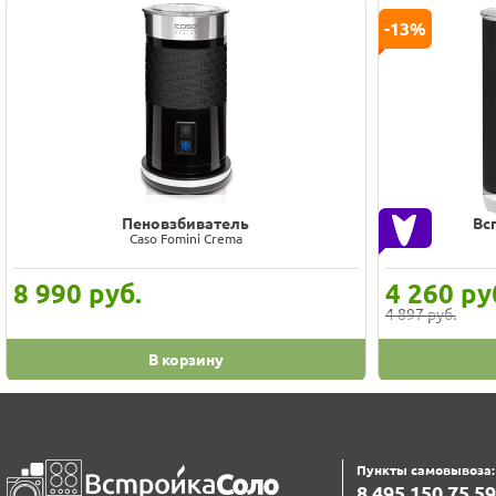
Трубка капучинатора
Вс
Kuppersberg KMT 001
400
руб.
14 490
р
В корзину
Пункты самовывоза:
8‍ 4‍9‍5‍ 1‍5‍0‍ 7‍5‍ 5‍9‍