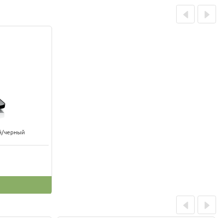
Prev
Next
й/черный
Prev
Next