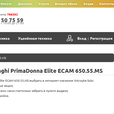
Оплата
Доставка
Услуги
Возврат обмен
Акции
Контакты
ента:
766352
‍5‍0‍ 7‍5‍ 5‍9‍
с 10:00 до 21:00
хника
Уценённая техника
Вход
Регистрация
|
5.MS
hi PrimaDonna Elite ECAM 650.55.MS
te ECAM 650.55.MS выбрать в интернет-магазине Vstroyka-Solo:
ые акции;
жно самостоятельно забрать в пункте выдачи;
nline.