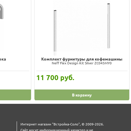
ока
Вспениватель молока
Smeg MFF11BLEU
28 490
руб.
В корзину
Интернет магазин "Встройка-Соло", © 2009-2026.
Сайт носит информационный характер и не