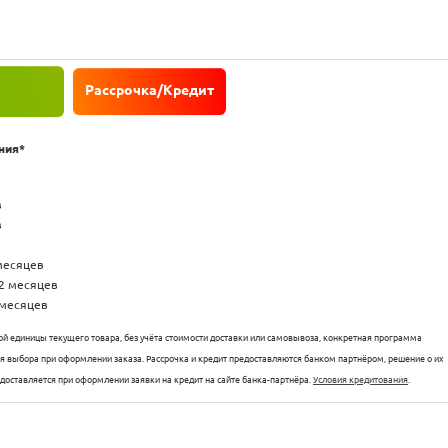
Рассрочка/Кредит
ния*
в
в
 месяцев
12 месяцев
 месяцев
й единицы текущего товара, без учёта стоимости доставки или самовывоза, конкретная программа
для выбора при оформлении заказа. Рассрочка и кредит предоставляются банком партнёром, решение о их
едоставляется при оформлении заявки на кредит на сайте банка-партнёра.
Условия кредитования
.