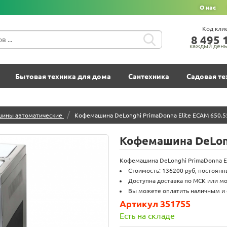
О нас
Код кли
8‍ 4‍9‍5‍ 1
каждый день 
Бытовая техника для дома
Сантехника
Садовая те
/
ины автоматические
Кофемашина DeLonghi PrimaDonna Elite ECAM 650.5
Кофемашина DeLong
Кофемашина DeLonghi PrimaDonna Eli
Стоимость: 136200 руб, постоянн
Доступна доставка по МСК или мо
Вы можете оплатить наличным и o
Артикул 351755
Есть на складе