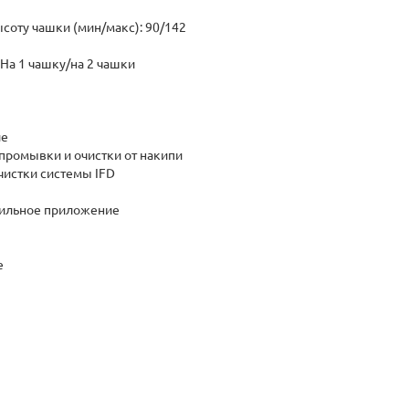
соту чашки (мин/макс): 90/142
На 1 чашку/на 2 чашки
ие
промывки и очистки от накипи
чистки системы IFD
бильное приложение
я
е