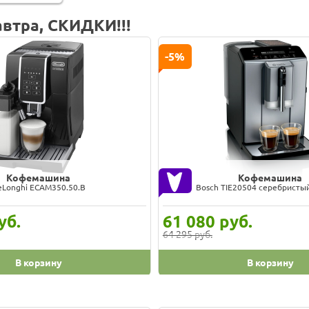
втра, СКИДКИ!!!
-5%
Кофемашина
Кофемашина
eLonghi ECAM350.50.B
Bosch TIE20504 серебристы
уб.
61 080
руб.
64 295 руб.
В корзину
В корзину