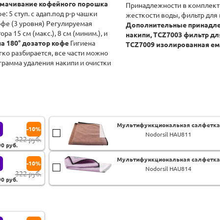
смачивание кофейного порошка
Принадлежности в комплекте
 5 ступ. с адап.под р-р чашки
жесткости воды, фильтр для 
офе (3 уровня) Регулируемая
Дополнительные принадлеж
а 15 см (макс.), 8 см (миним.), и
накипи, TCZ7003 фильтр дл
 180° дозатор кофе
Гигиена
TCZ7009 изолированная ем
ко разбирается, все части можно
рамма удаления накипи и очистки
Мультифункциональная салфетка
-10%
Nodorsil HAU811
322 руб.
90
руб.
Мультифункциональная салфетка
-10%
Nodorsil HAU814
322 руб.
90
руб.