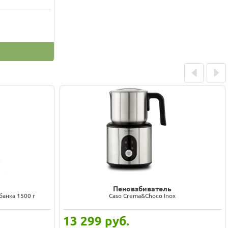
Prev
Next
ь
Фильтр для воды
KitchenAid KESWF
2 990
руб.