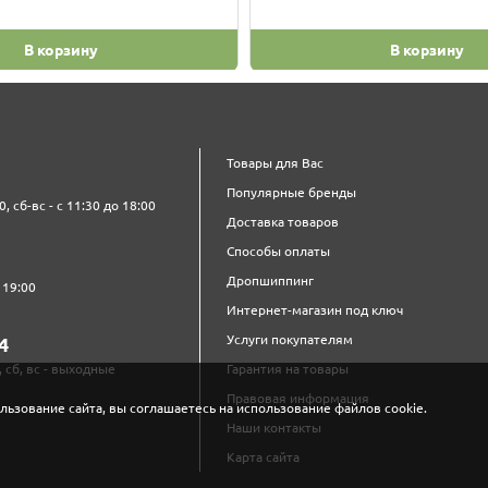
В корзину
В корзину
Товары для Вас
Популярные бренды
0, сб-вс - с 11:30 до 18:00
Доставка товаров
Способы оплаты
Дропшиппинг
 19:00
Интернет-магазин под ключ
Услуги покупателям
4‍
, сб, вс - выходные
Гарантия на товары
Правовая информация
льзование сайта, вы соглашаетесь на использование файлов cookie.
Наши контакты
Карта сайта