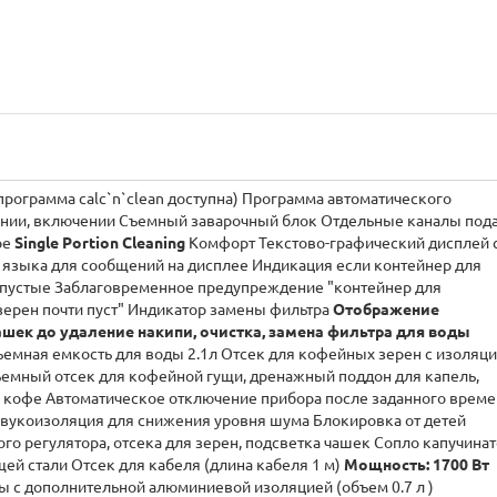
рограмма calc`n`clean доступна) Программа автоматического
нии, включении Съемный заварочный блок Отдельные каналы под
ре
Single Portion Cleaning
Комфорт Текстово-графический дисплей 
языка для сообщений на дисплее Индикация если контейнер для
ы пустые Заблаговременное предупреждение "контейнер для
 зерен почти пуст" Индикатор замены фильтра
Отображение
шек до удаление накипи, очистка, замена фильтра для воды
емная емкость для воды 2.1л Отсек для кофейных зерен с изоляц
емный отсек для кофейной гущи, дренажный поддон для капель,
 кофе Автоматическое отключение прибора после заданного врем
 Звукоизоляция для снижения уровня шума Блокировка от детей
го регулятора, отсека для зерен, подсветка чашек Сопло капучина
ей стали Отсек для кабеля (длина кабеля 1 м)
Мощность: 1700 Вт
ы с дополнительной алюминиевой изоляцией (объем 0.7 л )