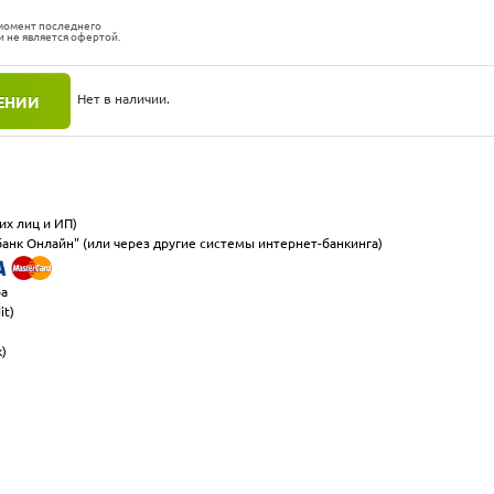
 момент последнего
и не является офертой.
Нет в наличии.
ЕНИИ
их лиц и ИП)
анк Онлайн" (или через другие системы интернет-банкинга)
ра
it)
к)