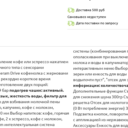
Доставка 500 руб
Самовывоз недоступен
Дата поставки по запросу
системы (комбинированная п
ополаскивания при выключе
вление кофе или эспрессо нажатием
молока и воды в капучинато
чного типа с сенсорами
интерактивным меню Выбор 
Ceram Drive кофемолка с жерновами
зерен или емкость для вод
а рекордно короткое время
водыпочти пуст", "отсек для
иготовление двух порций:
информации: количествоча
9 бар
подогрев чашек: активный.
Дополнительные функции Съ
зык, жесткость воды, фильтр для
для снижения шума 300гр Съ
р для взбивания молочной пены
решетка Отсек для молотого
, капучино, кофе с молоком,
(0 Вт потребление энергии)
0 мм Выбор напитков: кофе, горячая
Подсветка кнопок, поворотно
фе, 2 х эспрессо, кофе с молоком,
с аппликацией из нержавеющ
tem интеллектуальная система
Аксессуары Емкость для вод