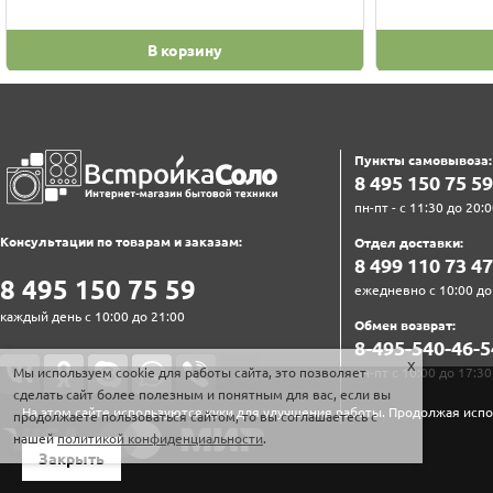
В корзину
Пункты самовывоза:
8‍ 4‍9‍5‍ 1‍5‍0‍ 7‍5‍ 5‍9‍
пн-пт - с 11:30 до 20:0
Консультации по товарам и заказам:
Отдел доставки:
8‍ 4‍9‍9‍ 1‍1‍0‍ 7‍3‍ 4‍7‍
8‍ 4‍9‍5‍ 1‍5‍0‍ 7‍5‍ 5‍9‍
ежедневно с 10:00 до
каждый день с 10:00 до 21:00
Обмен возврат:
8‍-4‍9‍5‍-5‍4‍0‍-4‍6‍-5‍
пн-пт с 10:00 до 17:30
Мы используем cookie для работы сайта, это позволяет
сделать сайт более полезным и понятным для вас, если вы
На этом сайте используются куки для улучшения работы. Продолжая испо
продолжаете пользоваться сайтом, то вы соглашаетесь с
нашей
политикой конфиденциальности
.
Закрыть