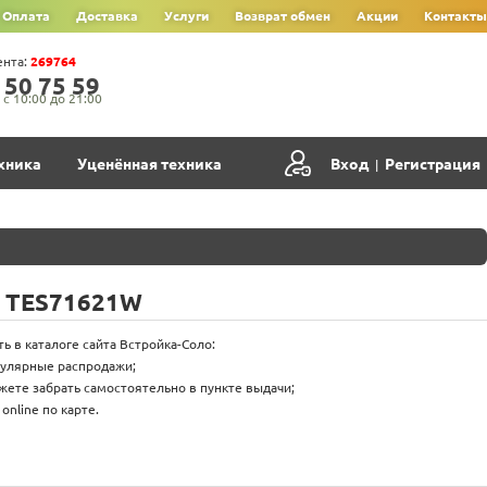
Оплата
Доставка
Услуги
Возврат обмен
Акции
Контакты
ента:
269764
‍5‍0‍ 7‍5‍ 5‍9‍
с 10:00 до 21:00
хника
Уценённая техника
Вход
Регистрация
|
 TES71621W
 в каталоге сайта Встройка-Соло:
гулярные распродажи;
жете забрать самостоятельно в пункте выдачи;
nline по карте.