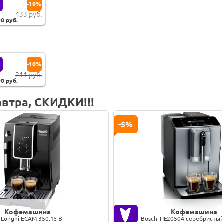
-10%
433 руб.
90
руб.
-10%
211 руб.
90
руб.
втра, СКИДКИ!!!
-5%
Кофемашина
Кофемашина
Longhi ECAM 350.15 B
Bosch TIE20504 серебристы