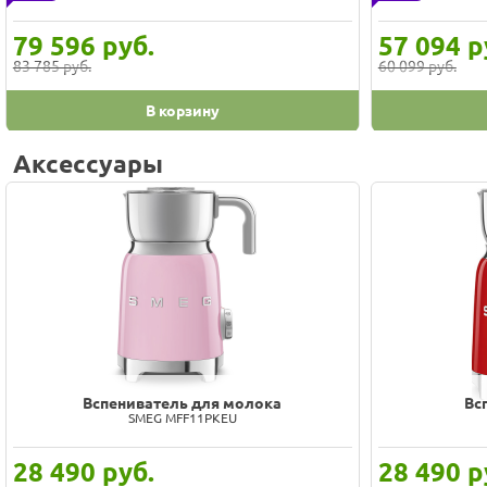
79 596
руб.
57 094
р
83 785 руб.
60 099 руб.
В корзину
Аксессуары
Вспениватель молока
Вс
Smeg MFF02PBEU
14 490
руб.
28 490
р