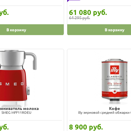
уб.
61 080
руб.
64 295 руб.
В корзину
В корзину
пениватель молока
Пеновзбивател
Smeg MFF11CREU
Caso Fomini Crema
уб.
8 990
руб.