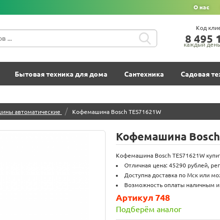
О нас
Код кли
8‍ 4‍9‍5‍ 1
каждый день 
Бытовая техника для дома
Сантехника
Садовая те
/
ины автоматические
Кофемашина Bosch TES71621W
Кофемашина Bosch
Кофемашина Bosch TES71621W купить
Отличная цена: 45290 рублей, ре
Доступна доставка по Мск или мо
Возможность оплаты наличным и o
Артикул 748
Подберём аналог