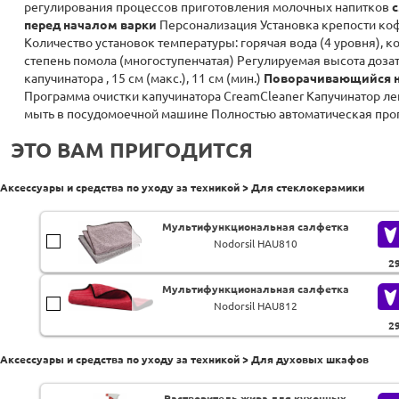
регулирования процессов приготовления молочных напитков
перед началом варки
Персонализация Установка крепости кофе:
Количество установок температуры: горячая вода (4 уровня), к
степень помола (многоступенчатая) Регулируемая высота дозатор
капучинатора , 15 см (макс.), 11 см (мин.)
Поворачивающийся на
Программа очистки капучинатора CreamCleaner Капучинатор лег
мыть в посудомоечной машине Полностью автоматическая прог
ЭТО ВАМ ПРИГОДИТСЯ
Аксессуары и средства по уходу за техникой > Для стеклокерамики
Мультифункциональная салфетка
Nodorsil HAU810
2
Мультифункциональная салфетка
Nodorsil HAU812
2
Аксессуары и средства по уходу за техникой > Для духовых шкафов
Растворитель жира для кухонных