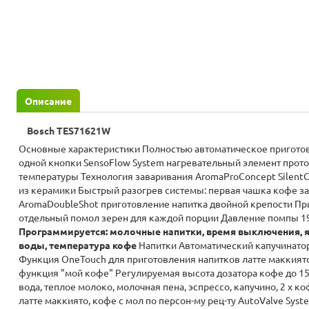
Описание
Bosch TES71621W
Основные характеристики Полностью автоматическое пригото
одной кнопки SensoFlow System нагревательный элемент прото
температуры Технология заваривания AromaProConcept Silent
из керамики Быстрый разогрев системы: первая чашка кофе з
AromaDoubleShot приготовление напитка двойной крепости Пр
отдельный помол зерен для каждой порции Давление помпы 1
Программируется: молочные напитки, время выключения, я
воды, температура кофе
Напитки Автоматический капучинато
Функция OneTouch для приготовления напитков латте маккиято
функция "мой кофе" Регулируемая высота дозатора кофе до 15
вода, теплое молоко, молочная пена, эспрессо, капучино, 2 х ко
латте маккиято, кофе с мол по персон-му рец-ту AutoValve Sys