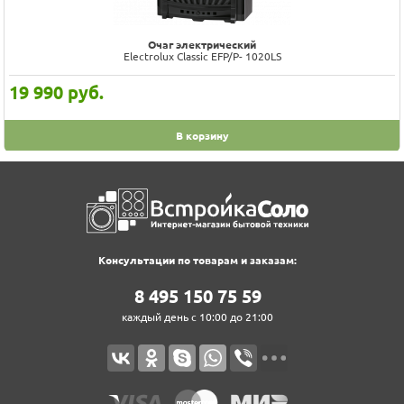
Очаг электрический
Electrolux Classic EFP/P- 1020LS
19 990
руб.
В корзину
Консультации по товарам и заказам:
8‍ 4‍9‍5‍ 1‍5‍0‍ 7‍5‍ 5‍9‍
каждый день с 10:00 до 21:00