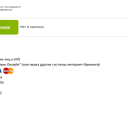
ент последнего
 является
Нет в наличии.
ЕНИИ
их лиц и ИП)
анк Онлайн" (или через другие системы интернет-банкинга)
ра
it)
к)