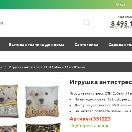
О нас
Код кли
8‍ 4‍9‍5‍ 1
каждый день 
Бытовая техника для дома
Сантехника
Садовая те
/
и
Игрушка антистресс СПИ Собаки 11асс01мив
Игрушка антистрес
Игрушка антистресс СПИ Собаки 11ас
По выгодной цене: 152 руб, регу
Доступна доставка по МСК или мо
Вы можете оплатить наличным и 
Артикул 351223
Подберём аналог