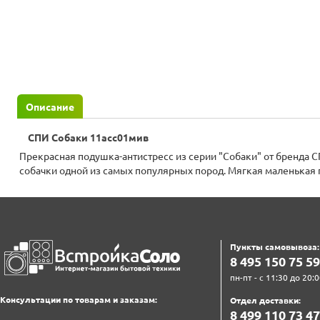
Описание
СПИ Собаки 11асс01мив
Прекрасная подушка-антистресс из серии "Собаки" от бренда 
собачки одной из самых популярных пород. Мягкая маленькая 
Пункты самовывоза:
8‍ 4‍9‍5‍ 1‍5‍0‍ 7‍5‍ 5‍9‍
пн-пт - с 11:30 до 20:0
Консультации по товарам и заказам:
Отдел доставки:
8‍ 4‍9‍9‍ 1‍1‍0‍ 7‍3‍ 4‍7‍