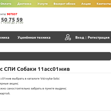
Оплата
Доставка
Услуги
Возврат обмен
Акции
Контакты
ента:
907537
‍5‍0‍ 7‍5‍ 5‍9‍
с 10:00 до 21:00
хника
Уценённая техника
Вход
Регистрация
|
с СПИ Собаки 11асс01мив
с01мив выбрать в каталоге Vstroyka-Solo:
лярные акции;
жно самостоятельно забрать в пункте выдачи;
картой.