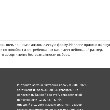
цы шеи, принимая анатомическую форму. Изделие приятно на ощуп
чно подойдет и для ребенка, так как имеет небольшой размер.
н в ассортименте без возможности выбора.
Интернет магазин "Встройка-Соло", © 2009-2026.
Сайт носит информационный характер и не
является публичной офертой, определяемой
положениями ч.2 ст. 437 ГК РФ.
Внешний вид, цвет и характеристики товаров
указаны ориентировочно, могут не совпадать с