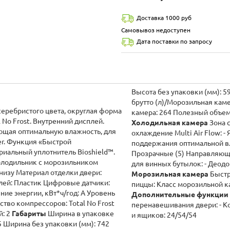
Доставка 1000 руб
Самовывоз недоступен
Дата поставки по запросу
Высота без упаковки (мм): 59
брутто (л)/Морозильная камера: Полезный объем (л)/Общий: 104 Полезный объем (л)/М
еребристого цвета, округлая форма
камера: 264 Полезный объем
No Frost. Внутренний дисплей.
Холодильная камера
Зона св
ющая оптимальную влажность, для
охлаждение Multi Air Flow: - Ящик для фрукто
er. Функция «Быстрой
поддержания оптимальной влажности: Vitamin Plus: - Дверные корзины:
риальный уплотнитель Bioshield™.
Прозрачные (5) Направляющая для бутылок: Полки (закаленн
для винных бутылок: - Деодор
низу Материал отделки двери:
Морозильная камера
Быстрая заморозка: 
лей: Пластик Цифровые датчики:
пиццы: Класс морозильн
Дополнительные функции
ство компрессоров: Total No Frost
перенавешивания двери: - Количество в к
й: 2
Габариты
Ширина в упаковке
и ящиков: 24/54/54