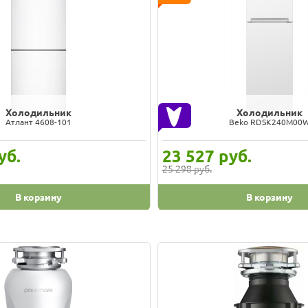
Холодильник
Холодильник
it ITD 125 A 869893200010
Beko B1RCSK272G 73831
уб.
27 123
руб.
29 165 руб.
В корзину
В корзину