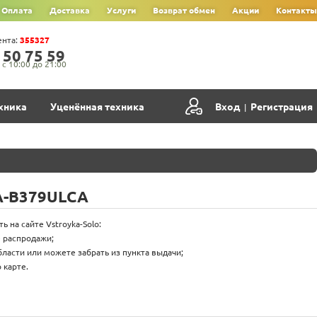
Оплата
Доставка
Услуги
Возврат обмен
Акции
Контакты
ента:
355327
‍5‍0‍ 7‍5‍ 5‍9‍
с 10:00 до 21:00
хника
Уценённая техника
Вход
Регистрация
|
A-B379ULCA
 на сайте Vstroyka-Solo:
е распродажи;
бласти или можете забрать из пункта выдачи;
 карте.