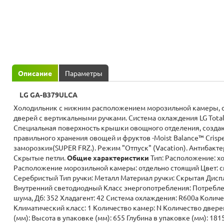
Описание
Параметры
LG GA-B379ULCA
Холодильник с нижним расположением морозильной камеры, с
дверей с вертикальными ручками. Система охлаждения LG Total 
Специальная поверхность крышки овощного отделения, созда
правильного хранения овощей и фруктов -Moist Balance™ Crisp
заморозки»(SUPER FRZ.). Режим "Отпуск" (Vacation). Антибакте
Скрытые петли.
Общие характеристики
Тип: Расположение: холодильник с морозильником
Расположение морозильной камеры: отдельно стоящий Цвет: с
Серебристый Тип ручки: Металл Материал ручки: Скрытая Дисп
Внутренний светодиодный Класс энергопотребления: Потребление энергии, кВт*ч/год: А Уровень
шума, Дб: 352 Хладагент: 42 Система охлаждения: R600a Количе
Климатический класс: 1 Количество камер: N Количество двере
(мм): Высота в упаковке (мм): 655 Глубина в упаковке (мм): 1815 Ширина без упаковки (мм): 742