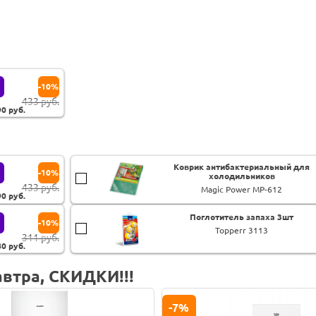
-10%
433 руб.
90
руб.
Коврик антибактериальный для
-10%
холодильников
433 руб.
Magic Power MP-612
90
руб.
Поглотитель запаха 3шт
-10%
Topperr 3113
311 руб.
80
руб.
втра, СКИДКИ!!!
-7%