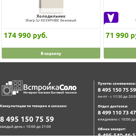
Холодильник
Sharp SJ-XE59PMBE бежевый
174 990
руб.
71 990
р
В корзину
Пункты самовывоза:
8‍ 4‍9‍5‍ 1‍5‍0‍ 7‍5‍ 5‍9‍
пн-пт - с 11:30 до 20:0
Консультации по товарам и заказам:
Отдел доставки:
8‍ 4‍9‍9‍ 1‍1‍0‍ 7‍3‍ 4‍7‍
8‍ 4‍9‍5‍ 1‍5‍0‍ 7‍5‍ 5‍9‍
ежедневно с 10:00 до
каждый день с 10:00 до 21:00
Обмен возврат:
8‍-4‍9‍5‍-5‍4‍0‍-4‍6‍-5‍