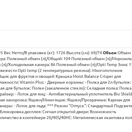
5 Вес Нетто/В упаковке (кг): 1726 Высота (см): 69/74
Объем
Объем
орозильная
 (л)/Холодильная камера: 86 Полезный объем (л)/Opti Temp Зона: 1
ежести Opti temp (2 температурных режима): Многопоточное
в и овощей: Крышка Moist Balance Crisper для
 - Полка для 2л бутылок:
ое стекло): Складная полка: Полка
айзер: - Лоток для яиц: - Антибактериальный уплотнитель Bio Shield
Ящики/Мини-ящик: Ящики/Прозрачные: Карман для
ой камеры: - Лоток для льда: *** Режим ''Отпуск'': Стандартный Подсветк
Блокировка дисплея: Сигнал открытой двери: Возможность
онтейнере 20/40S/40HC: Металлическая окантовка полок