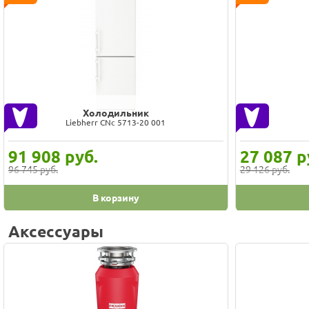
Холодильник
Атлант 2826-90
Indes
34 277
руб.
23 486
р
36 857 руб.
25 254 руб.
В корзину
Аксессуары