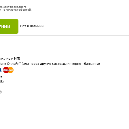
 момент последнего
и не является офертой.
Нет в наличии.
ЕНИИ
их лиц и ИП)
анк Онлайн" (или через другие системы интернет-банкинга)
ра
it)
к)