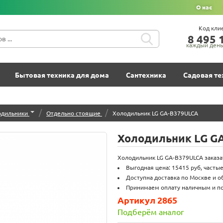
О нас
Код кли
8‍ 4‍9‍5‍ 1
каждый день 
Бытовая техника для дома
Сантехника
Садовая те
/
/
одильники
Отдельно стоящие
Холодильник LG GA-B379ULCA
Холодильник LG G
Холодильник LG GA-B379ULCA заказать
Выгодная цена: 15415 руб, часты
Доступна доставка по Москве и о
Принимаем оплату наличным и по
Артикул 2865
Подберём аналог