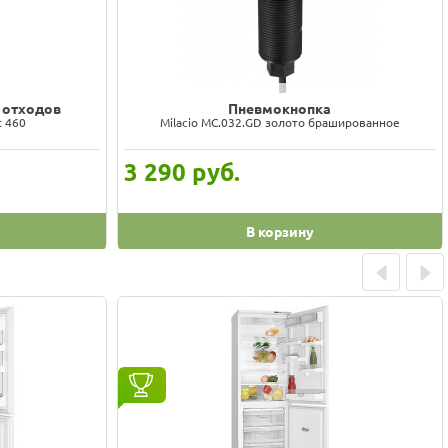
 отходов
Пневмокнопка
t 460
Milacio MC.032.GD золото брашированное
3 290
руб.
В корзину
Prev
Next