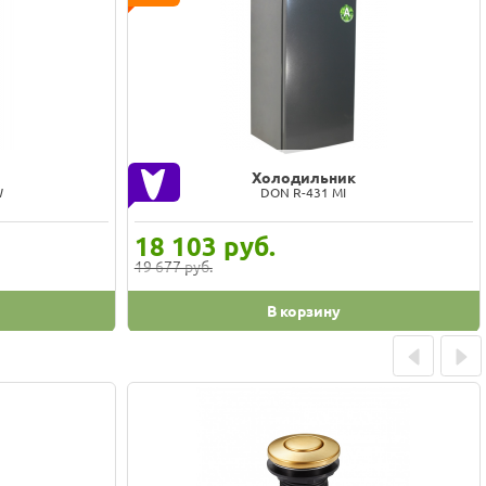
Холодильник
10002
Бирюса W 980NF графит
40 409
руб.
42 988 руб.
В корзину
Prev
Next