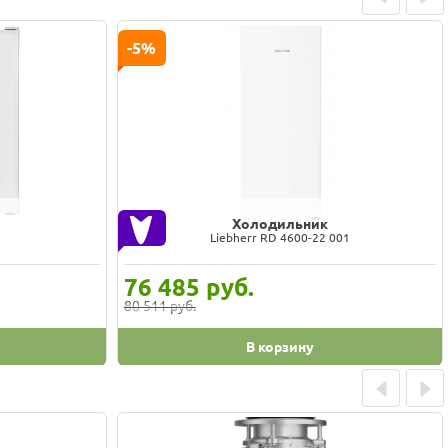
Prev
Next
-10%
Холодильник
W
Hyundai CO10031H серебристый
12 004
руб.
13 338 руб.
В корзину
Prev
Next