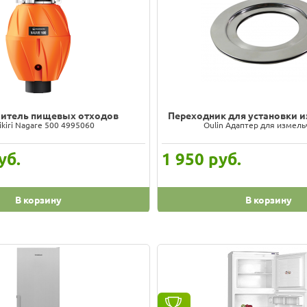
итель пищевых отходов
Переходник для установки 
kiri Nagare 500 4995060
Oulin Адаптер для измел
уб.
1 950
руб.
В корзину
В корзину