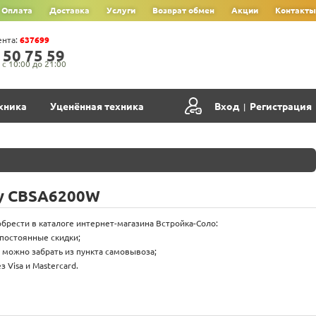
Оплата
Доставка
Услуги
Возврат обмен
Акции
Контакты
ента:
637699
‍5‍0‍ 7‍5‍ 5‍9‍
с 10:00 до 21:00
хника
Уценённая техника
Вход
Регистрация
|
y CBSA6200W
рести в каталоге интернет-магазина Встройка-Соло:
 постоянные скидки;
 можно забрать из пункта самовывоза;
 Visa и Mastercard.