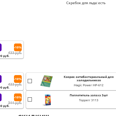
Скребок для льда: есть
-10%
433 руб.
90
руб.
Коврик антибактериальный для
-10%
холодильников
433 руб.
Magic Power MP-612
90
руб.
Поглотитель запаха 3шт
-10%
Topperr 3113
311 руб.
80
руб.