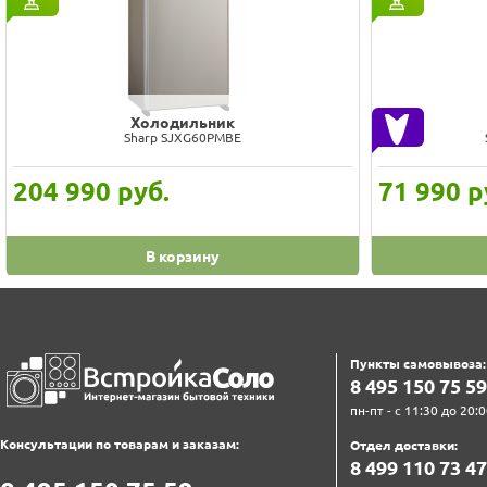
Холодильник
Sharp SJXG60PMBE
204 990
руб.
71 990
р
В корзину
Пункты самовывоза:
8‍ 4‍9‍5‍ 1‍5‍0‍ 7‍5‍ 5‍9‍
пн-пт - с 11:30 до 20:0
Консультации по товарам и заказам:
Отдел доставки:
8‍ 4‍9‍9‍ 1‍1‍0‍ 7‍3‍ 4‍7‍