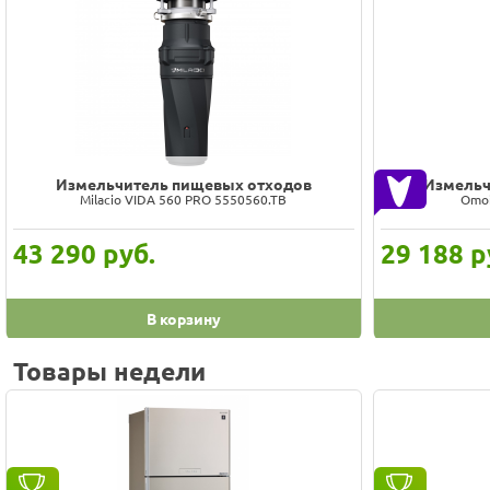
Измельчитель пищевых отходов
Измельч
Milacio VIDA 560 PRO 5550560.TB
Omoi
43 290
руб.
29 188
р
В корзину
Товары недели