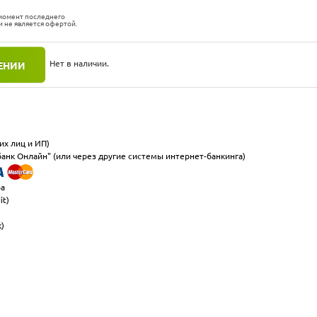
 момент последнего
и не является офертой.
Нет в наличии.
ЕНИИ
их лиц и ИП)
анк Онлайн" (или через другие системы интернет-банкинга)
ра
it)
к)