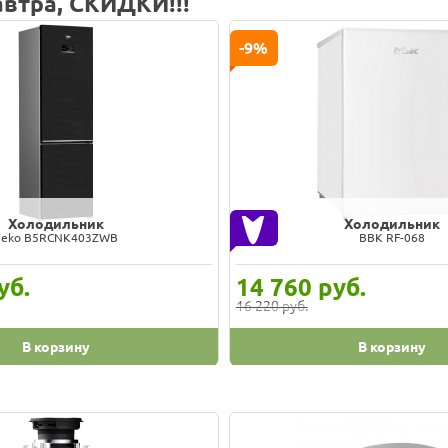
втра, СКИДКИ!!!
-7%
Холодильник
Холодильник
ант XM-6024-031 белый
Beko RDSK240M00
уб.
23 527
руб.
25 298 руб.
В корзину
В корзину