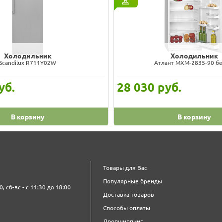
Холодильник
Холодильник
Scandilux R711Y02W
Атлант MXM-2835-90 б
уб.
28 030
руб.
В корзину
В корзину
Товары для Вас
Популярные бренды
0, сб-вс - с 11:30 до 18:00
Доставка товаров
Способы оплаты
Дропшиппинг