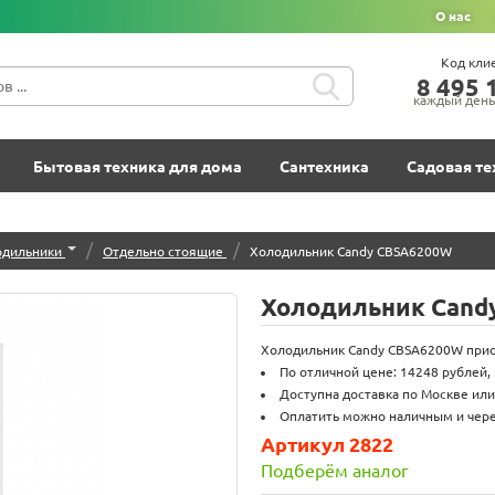
О нас
Код кли
8‍ 4‍9‍5‍ 1
каждый день 
Бытовая техника для дома
Сантехника
Садовая те
/
/
одильники
Отдельно стоящие
Холодильник Candy CBSA6200W
Холодильник Cand
Холодильник Candy CBSA6200W приоб
По отличной цене: 14248 рублей,
Доступна доставка по Москве или
Оплатить можно наличным и через
Артикул 2822
Подберём аналог