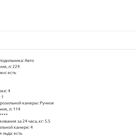
лодильника: Авто
ия, л: 224
ки: есть
ке: 4
 1
розильной камеры: Ручное
ия, л: 114
****
вания за 24 часа, кг: 5.5
льной камере: 4
 льда: есть