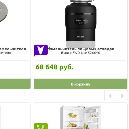
измельчителя
Измельчитель пищевых отходов
ьчителя
Blanco FWD Lite 526646
68 648
руб.
В корзину
Prev
Next