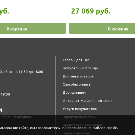
уб.
27 069
руб.
В корзину
В корзину
Товары для Вас
Популярные бренды
0, сб-вс - с 11:30 до 18:00
Доставка товаров
Способы оплаты
Дропшиппинг
 19:00
Интернет-магазин под ключ
Услуги покупателям
4‍
, сб, вс - выходные
Гарантия на товары
Правовая информация
льзование сайта, вы соглашаетесь на использование файлов cookie.
Наши контакты