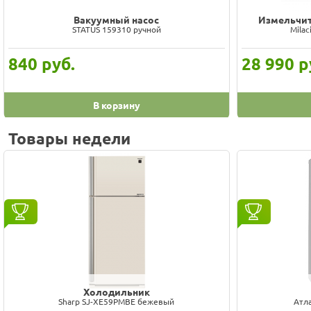
Вакуумный насос
Измельчит
STATUS 159310 ручной
Mila
840
руб.
28 990
р
В корзину
Товары недели
Холодильник
Sharp SJ-XE59PMBE бежевый
Атл