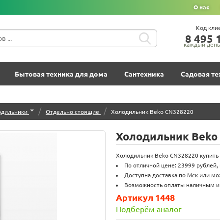
О нас
Код кли
8‍ 4‍9‍5‍ 1
каждый день 
Бытовая техника для дома
Сантехника
Садовая те
/
/
одильники
Отдельно стоящие
Холодильник Beko CN328220
Холодильник Beko
Холодильник Beko CN328220 купить 
По отличной цене: 23999 рублей,
Доступна доставка по Мск или мо
Возможность оплаты наличным и п
Артикул 1448
Подберём аналог