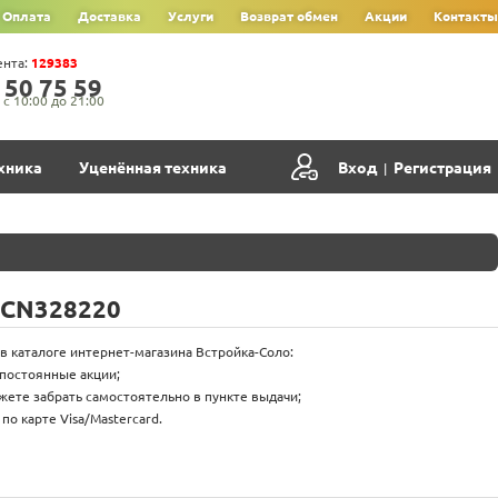
Оплата
Доставка
Услуги
Возврат обмен
Акции
Контакты
ента:
129383
‍5‍0‍ 7‍5‍ 5‍9‍
с 10:00 до 21:00
хника
Уценённая техника
Вход
Регистрация
|
 CN328220
в каталоге интернет-магазина Встройка-Соло:
 постоянные акции;
жете забрать самостоятельно в пункте выдачи;
о карте Visa/Mastercard.