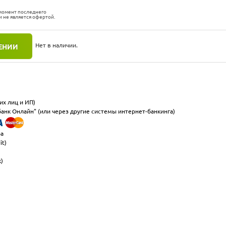
 момент последнего
и не является офертой.
Нет в наличии.
ЕНИИ
их лиц и ИП)
анк Онлайн" (или через другие системы интернет-банкинга)
ра
it)
к)