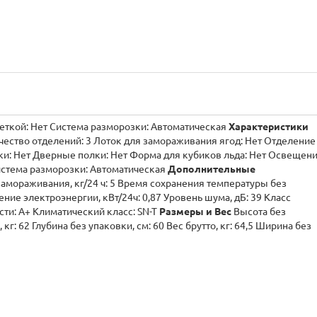
с синей подсветкой: Нет Система разморозки: Автоматическая
Характеристики
ество отделений: 3 Лоток для замораживания ягод: Нет Отделение
ки: Нет Дверные полки: Нет Форма для кубиков льда: Нет Освещен
истема разморозки: Автоматическая
Дополнительные
амораживания, кг/24 ч: 5 Время сохранения температуры без
ение электроэнергии, кВт/24ч: 0,87 Уровень шума, дБ: 39 Класс
ти: A+ Климатический класс: SN-T
Размеры и Вес
Высота без
, кг: 62 Глубина без упаковки, см: 60 Вес брутто, кг: 64,5 Ширина без