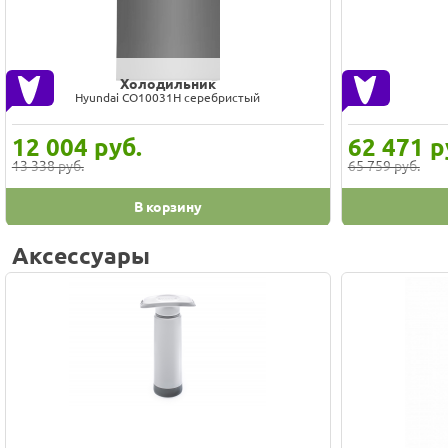
Холодильник
Indesit ITD 125 A 869893200010
No
23 486
руб.
45 200
р
25 254 руб.
48 085 руб.
В корзину
Аксессуары