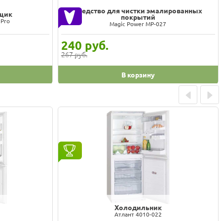
Средство для чистки эмалированных
щик
покрытий
 Pro
Magic Power MP-027
240
руб.
267 руб.
В корзину
Prev
Next
Холодильник
Атлант 4010-022