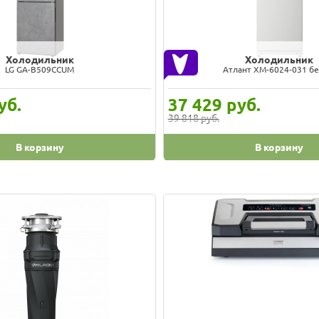
Холодильник
Холодильник
rdfrost NRG 119NF 742
Gorenje RF212FPW
уб.
19 714
руб.
21 428 руб.
В корзину
В корзину