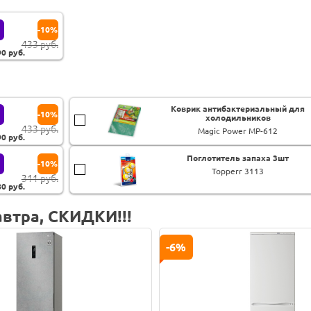
-10%
433 руб.
90
руб.
Коврик антибактериальный для
-10%
холодильников
433 руб.
Magic Power MP-612
90
руб.
Поглотитель запаха 3шт
-10%
Topperr 3113
311 руб.
80
руб.
втра, СКИДКИ!!!
-8%