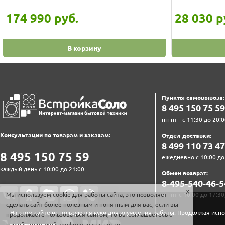
174 990
руб.
28 030
р
В корзину
Пункты самовывоза:
8‍ 4‍9‍5‍ 1‍5‍0‍ 7‍5‍ 5‍9‍
пн-пт - с 11:30 до 20:0
Консультации по товарам и заказам:
Отдел доставки:
8‍ 4‍9‍9‍ 1‍1‍0‍ 7‍3‍ 4‍7‍
8‍ 4‍9‍5‍ 1‍5‍0‍ 7‍5‍ 5‍9‍
ежедневно с 10:00 до
каждый день с 10:00 до 21:00
Обмен возврат:
8‍-4‍9‍5‍-5‍4‍0‍-4‍6‍-5‍
Мы используем cookie для работы сайта, это позволяет
пн-пт с 10:00 до 17:30
сделать сайт более полезным и понятным для вас, если вы
На этом сайте используются куки для улучшения работы. Продолжая испо
продолжаете пользоваться сайтом, то вы соглашаетесь с
нашей
политикой конфиденциальности
.