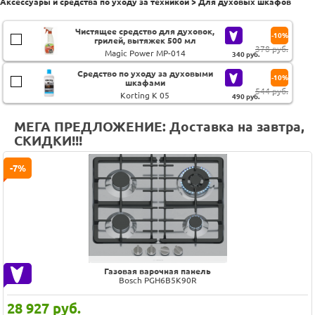
Аксессуары и средства по уходу за техникой > Для духовых шкафов
Чистящее средство для духовок,
-10%
грилей, вытяжек 500 мл
378 руб.
Magic Power MP-014
340
руб.
Средство по уходу за духовыми
-10%
шкафами
544 руб.
Korting K 05
490
руб.
МЕГА ПРЕДЛОЖЕНИЕ: Доставка на завтра,
СКИДКИ!!!
-7%
Газовая варочная панель
Bosch PGH6B5K90R
28 927
руб.