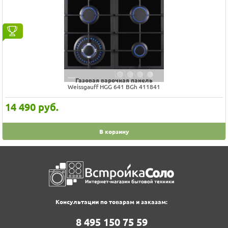
Газовая варочная панель
Graude GS 60.3 W
36 990
руб.
В корзину
Консультации по товарам и заказам:
8‍ 4‍9‍5‍ 1‍5‍0‍ 7‍5‍ 5‍9‍