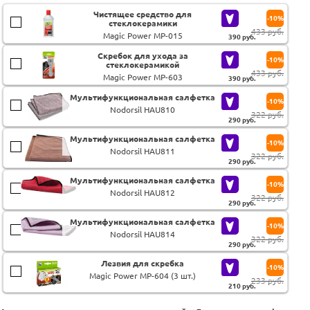
Чистящее средство для
-10%
стеклокерамики
433 руб.
Magic Power MP-015
390
руб.
Скребок для ухода за
-10%
стеклокерамикой
433 руб.
Magic Power MP-603
390
руб.
Мультифункциональная салфетка
-10%
Nodorsil HAU810
322 руб.
290
руб.
Мультифункциональная салфетка
-10%
Nodorsil HAU811
322 руб.
290
руб.
Мультифункциональная салфетка
-10%
Nodorsil HAU812
322 руб.
290
руб.
Мультифункциональная салфетка
-10%
Nodorsil HAU814
322 руб.
290
руб.
Лезвия для скребка
-10%
Magic Power MP-604 (3 шт.)
233 руб.
210
руб.