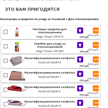
ЭТО ВАМ ПРИГОДИТСЯ
Аксессуары и средства по уходу за техникой > Для стеклокерамики
Чистящее средство для
-10%
стеклокерамики
433 руб.
Magic Power MP-015
390
руб.
Скребок для ухода за
-10%
стеклокерамикой
433 руб.
Magic Power MP-603
390
руб.
Мультифункциональная салфетка
-10%
Nodorsil HAU810
322 руб.
290
руб.
Мультифункциональная салфетка
-10%
Nodorsil HAU811
322 руб.
290
руб.
Мультифункциональная салфетка
-10%
Nodorsil HAU812
322 руб.
290
руб.
Мультифункциональная салфетка
-10%
Nodorsil HAU814
322 руб.