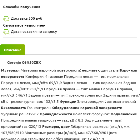
Способы получения
Доставка 500 руб
Самовывоз недоступен
Дата поставки по запросу
Описание
Gorenje G6N50ZBX
Материал
Материал варочной поверхности: нержавеющая сталь
Варочная
поверхность
Конфорки: 4 газовые Передняя левая — тип: нормальная
Передняя левая, мм//кВт: 69//1,9 Задняя левая — тип: нормальная Задняя
левая, мм//кВт: 69//1,9 Передняя правая — тип: малая Передняя правая,
мм//кВт: 46//1 Задняя правая — тип: трехконтурная вок Задняя правая, мм//
кВт: трехконтурная вок 132//3,5
Функции
Электроподжиг: автоматический
Безопасность
Газ-контроль:
Оборудование варочной поверхности
Чугунные решетки: 2
Принадлежности
Комплект форсунок:
Подключение
Присоединительная мощность — газ., кВт: 8,3 Вид и давление газа:
природный газ G20/13
Размеры, цвет
Габаритные размеры (в/ш/г), мм:
107/580/510 Монтажные размеры (в/ш/г), мм: 47/560/490 Цвет:
нержавеющая сталь
Вес
Вес с/без упаковки, кг: 12,4/11,9