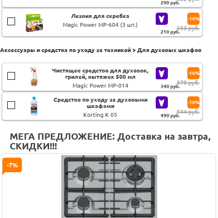
290
руб.
Лезвия для скребка
-10%
Magic Power MP-604 (3 шт.)
233 руб.
210
руб.
Аксессуары и средства по уходу за техникой > Для духовых шкафов
Чистящее средство для духовок,
-10%
грилей, вытяжек 500 мл
378 руб.
Magic Power MP-014
340
руб.
Средство по уходу за духовыми
-10%
шкафами
544 руб.
Korting K 05
490
руб.
МЕГА ПРЕДЛОЖЕНИЕ: Доставка на завтра,
СКИДКИ!!!
-7%