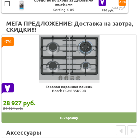
Средство по уходу за духовыми
-10%
шкафами
544 руб.
Korting K 05
490
руб.
МЕГА ПРЕДЛОЖЕНИЕ: Доставка на завтра,
СКИДКИ!!!
-7%
Газовая варочная панель
Bosch PGH6B5K90R
28 927
руб.
31 104 руб.
В корзину
Аксессуары
Prev
Next