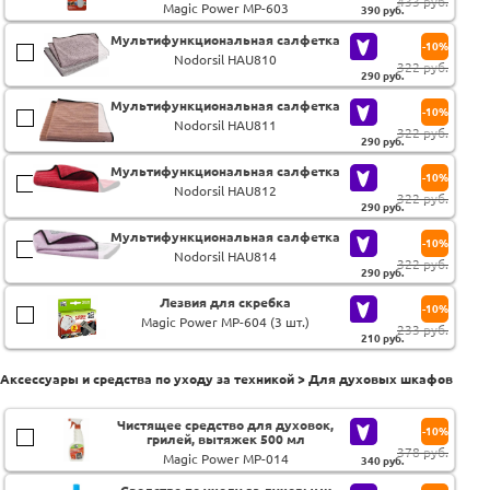
433 руб.
Magic Power MP-603
390
руб.
Мультифункциональная салфетка
-10%
Nodorsil HAU810
322 руб.
290
руб.
Мультифункциональная салфетка
-10%
Nodorsil HAU811
322 руб.
290
руб.
Мультифункциональная салфетка
-10%
Nodorsil HAU812
322 руб.
290
руб.
Мультифункциональная салфетка
-10%
Nodorsil HAU814
322 руб.
290
руб.
Лезвия для скребка
-10%
Magic Power MP-604 (3 шт.)
233 руб.
210
руб.
Аксессуары и средства по уходу за техникой > Для духовых шкафов
Чистящее средство для духовок,
-10%
грилей, вытяжек 500 мл
378 руб.
Magic Power MP-014
340
руб.