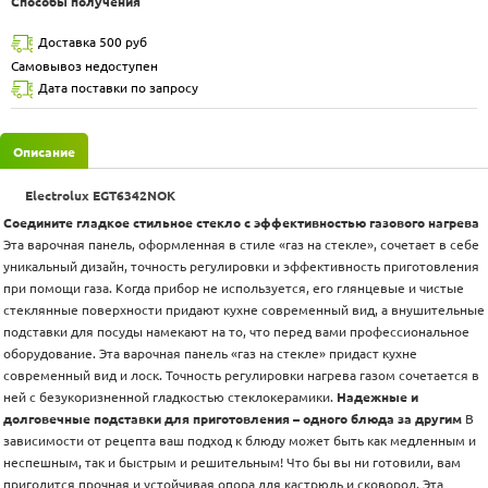
Способы получения
Доставка 500 руб
Самовывоз недоступен
Дата поставки по запросу
Описание
Electrolux EGT6342NOK
Соедините гладкое стильное стекло с эффективностью газового нагрева
Эта варочная панель, оформленная в стиле «газ на стекле», сочетает в себе
уникальный дизайн, точность регулировки и эффективность приготовления
при помощи газа. Когда прибор не используется, его глянцевые и чистые
стеклянные поверхности придают кухне современный вид, а внушительные
подставки для посуды намекают на то, что перед вами профессиональное
оборудование. Эта варочная панель «газ на стекле» придаст кухне
современный вид и лоск. Точность регулировки нагрева газом сочетается в
ней с безукоризненной гладкостью стеклокерамики.
Надежные и
долговечные подставки для приготовления – одного блюда за другим
В
зависимости от рецепта ваш подход к блюду может быть как медленным и
неспешным, так и быстрым и решительным! Что бы вы ни готовили, вам
пригодится прочная и устойчивая опора для кастрюль и сковород. Эта