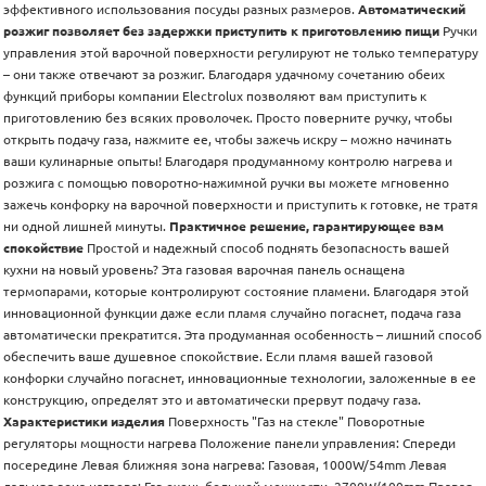
эффективного использования посуды разных размеров.
Автоматический
розжиг позволяет без задержки приступить к приготовлению пищи
Ручки
управления этой варочной поверхности регулируют не только температуру
– они также отвечают за розжиг. Благодаря удачному сочетанию обеих
функций приборы компании Electrolux позволяют вам приступить к
приготовлению без всяких проволочек. Просто поверните ручку, чтобы
открыть подачу газа, нажмите ее, чтобы зажечь искру – можно начинать
ваши кулинарные опыты! Благодаря продуманному контролю нагрева и
розжига с помощью поворотно-нажимной ручки вы можете мгновенно
зажечь конфорку на варочной поверхности и приступить к готовке, не тратя
ни одной лишней минуты.
Практичное решение, гарантирующее вам
спокойствие
Простой и надежный способ поднять безопасность вашей
кухни на новый уровень? Эта газовая варочная панель оснащена
термопарами, которые контролируют состояние пламени. Благодаря этой
инновационной функции даже если пламя случайно погаснет, подача газа
автоматически прекратится. Эта продуманная особенность – лишний способ
обеспечить ваше душевное спокойствие. Если пламя вашей газовой
конфорки случайно погаснет, инновационные технологии, заложенные в ее
конструкцию, определят это и автоматически прервут подачу газа.
Характеристики изделия
Поверхность "Газ на стекле" Поворотные
регуляторы мощности нагрева Положение панели управления: Спереди
посередине Левая ближняя зона нагрева: Газовая, 1000W/54mm Левая