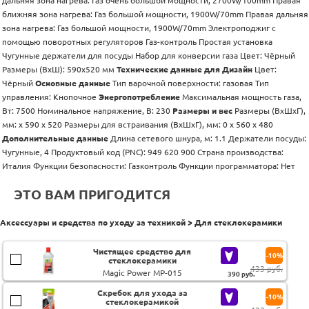
дальняя зона нагрева: Газ очень большой мощности, 2700W/100mm Правая
ближняя зона нагрева: Газ большой мощности, 1900W/70mm Правая дальняя
зона нагрева: Газ большой мощности, 1900W/70mm Электроподжиг с
помощью поворотных регуляторов Газ-контроль Простая установка
Чугунные держатели для посуды Набор для конверсии газа Цвет: Чёрный
Размеры (ВхШ): 590х520 мм
Технические данные для
Дизайн
Цвет:
Чёрный
Основные данные
Тип варочной поверхности: газовая Тип
управления: Кнопочное
Энергопотребление
Максимальная мощность газа,
Вт: 7500 Номинальное напряжение, В: 230
Размеры и вес
Размеры (ВхШхГ),
мм: x 590 x 520 Размеры для встраивания (ВхШхГ), мм: 0 x 560 x 480
Дополнительные данные
Длина сетевого шнура, м: 1.1 Держатели посуды:
Чугунные, 4 Продуктовый код (PNC): 949 620 900 Страна производства:
Италия Функции безопасности: Газконтроль Функции программатора: Нет
ЭТО ВАМ ПРИГОДИТСЯ
Аксессуары и средства по уходу за техникой > Для стеклокерамики
Чистящее средство для
-10%
стеклокерамики
433 руб.
Magic Power MP-015
390
руб.
Скребок для ухода за
-10%
стеклокерамикой