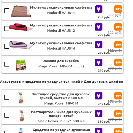
Мультифункциональная салфетка
-10%
Nodorsil HAU811
322 руб.
290
руб.
Мультифункциональная салфетка
-10%
Nodorsil HAU812
322 руб.
290
руб.
Мультифункциональная салфетка
-10%
Nodorsil HAU814
322 руб.
290
руб.
Лезвия для скребка
-10%
Magic Power MP-604 (3 шт.)
233 руб.
210
руб.
Аксессуары и средства по уходу за техникой > Для духовых шкафов
Чистящее средство для духовок,
-10%
грилей, вытяжек 500 мл
378 руб.
Magic Power MP-014
340
руб.
Растворитель жира для кухонных
-10%
поверхностей
433 руб.
Magic Power MP-021 500 мл
390
руб.
Средство по уходу за духовыми
-10%