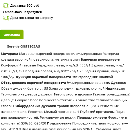
Доставка 800 руб
Самовывоз недоступен
Дата поставки по запросу
Описание
Gorenje GN51103AS
Материал
Материал варочной поверхности: эмалированная Материал
крышки варочной поверхности: металлическая
Варочная поверхность
Конфорки: 4 газовые Передняя левая, мм//кВт: 55//1 Задняя левая, мм//
кВт: 75//1,75 Передняя правая, мм//кВт: 75//1,75 Задняя правая, мм//кВт:
100//2,7
Функции варочной поверхности
Электроподжиг: кнопкой
Оборудование варочной поверхности
Эмалированные решетки:
Духовка
Объем духовки брутто, л: 55 Электроподжиг духовки: кнопкой
Индикация
Термометр на дверце духовки:
Безопасность духовки
Газ-контроль духовки:
Дверца: Compact Door Количество стекол: 2 Количество теплоотражающих
слоев: 1
Оборудование духовки
Уровни направляющих: 3 Рельефные
направляющие: Решетка: Мелкий противень: 1 Глубокий противень: Ящик
для принадлежностей: Регулируемые ножки:
Принадлежности
Форсунки в
комплекте: G30/30, G20/20
Подключение
Присоединительная мощность —
газ., кВт: 9,9 Вид и давление газа: природный газ G20/13
Размеры, цвет