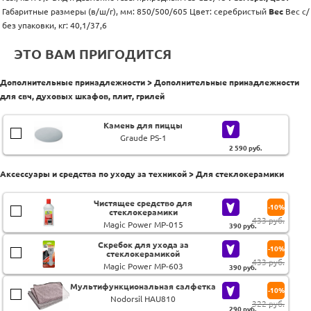
Габаритные размеры (в/ш/г), мм: 850/500/605 Цвет: серебристый
Вес
Вес с/
без упаковки, кг: 40,1/37,6
ЭТО ВАМ ПРИГОДИТСЯ
Дополнительные принадлежности > Дополнительные принадлежности
для свч, духовых шкафов, плит, грилей
Камень для пиццы
Graude PS-1
2 590
руб.
Аксессуары и средства по уходу за техникой > Для стеклокерамики
Чистящее средство для
-10%
стеклокерамики
433 руб.
Magic Power MP-015
390
руб.
Скребок для ухода за
-10%
стеклокерамикой
433 руб.
Magic Power MP-603
390
руб.
Мультифункциональная салфетка
-10%
Nodorsil HAU810
322 руб.
290
руб.