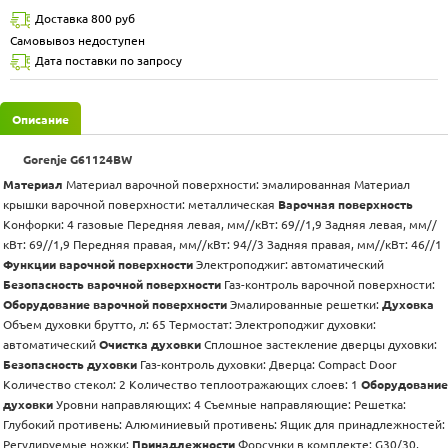
Доставка 800 руб
Самовывоз недоступен
Дата поставки по запросу
Описание
Gorenje G61124BW
Материал
Материал варочной поверхности: эмалированная Материал
крышки варочной поверхности: металлическая
Варочная поверхность
Конфорки: 4 газовые Передняя левая, мм//кВт: 69//1,9 Задняя левая, мм//
кВт: 69//1,9 Передняя правая, мм//кВт: 94//3 Задняя правая, мм//кВт: 46//1
Функции варочной поверхности
Электроподжиг: автоматический
Безопасность варочной поверхности
Газ-контроль варочной поверхности:
Оборудование варочной поверхности
Эмалированные решетки:
Духовка
Объем духовки брутто, л: 65 Термостат: Электроподжиг духовки:
автоматический
Очистка духовки
Сплошное застекление дверцы духовки:
Безопасность духовки
Газ-контроль духовки: Дверца: Compact Door
Количество стекол: 2 Количество теплоотражающих слоев: 1
Оборудование
духовки
Уровни направляющих: 4 Съемные направляющие: Решетка:
Глубокий противень: Алюминиевый противень: Ящик для принадлежностей:
Регулируемые ножки:
Принадлежности
Форсунки в комплекте: G30/30,