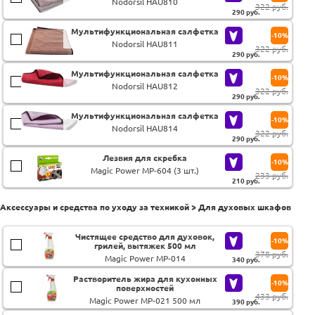
Nodorsil HAU810
322 руб.
290
руб.
Мультифункциональная салфетка
-10%
Nodorsil HAU811
322 руб.
290
руб.
Мультифункциональная салфетка
-10%
Nodorsil HAU812
322 руб.
290
руб.
Мультифункциональная салфетка
-10%
Nodorsil HAU814
322 руб.
290
руб.
Лезвия для скребка
-10%
Magic Power MP-604 (3 шт.)
233 руб.
210
руб.
Аксессуары и средства по уходу за техникой > Для духовых шкафов
Чистящее средство для духовок,
-10%
грилей, вытяжек 500 мл
378 руб.
Magic Power MP-014
340
руб.
Растворитель жира для кухонных
-10%
поверхностей
433 руб.
Magic Power MP-021 500 мл
390
руб.