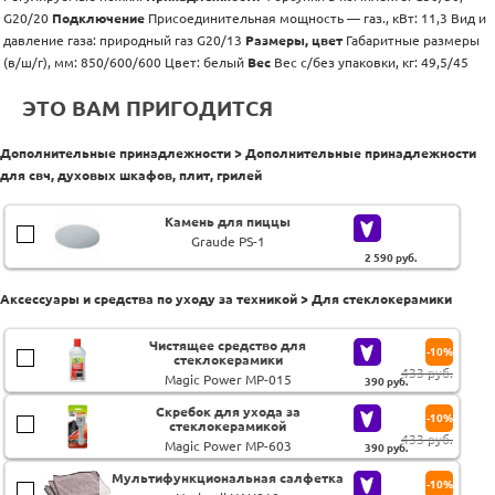
G20/20
Подключение
Присоединительная мощность — газ., кВт: 11,3 Вид и
давление газа: природный газ G20/13
Размеры, цвет
Габаритные размеры
(в/ш/г), мм: 850/600/600 Цвет: белый
Вес
Вес с/без упаковки, кг: 49,5/45
ЭТО ВАМ ПРИГОДИТСЯ
Дополнительные принадлежности > Дополнительные принадлежности
для свч, духовых шкафов, плит, грилей
Камень для пиццы
Graude PS-1
2 590
руб.
Аксессуары и средства по уходу за техникой > Для стеклокерамики
Чистящее средство для
-10%
стеклокерамики
433 руб.
Magic Power MP-015
390
руб.
Скребок для ухода за
-10%
стеклокерамикой
433 руб.
Magic Power MP-603
390
руб.
Мультифункциональная салфетка
-10%