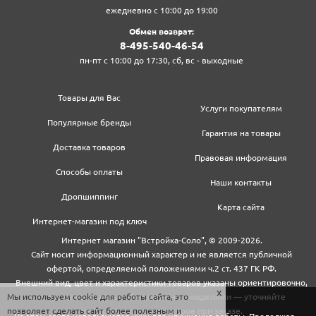
ежедневно с 10:00 до 19:00
Обмен возврат:
8‍-4‍9‍5‍-5‍4‍0‍-4‍6‍-5‍4‍
пн-пт с 10:00 до 17:30, сб, вс - выходные
Товары для Вас
Услуги покупателям
Популярные бренды
Гарантия на товары
Доставка товаров
Правовая информация
Способы оплаты
Наши контакты
Дропшиппинг
Карта сайта
Интернет-магазин под ключ
Интернет магазин "Встройка-Соло", © 2009-2026.
Сайт носит информационный характер и не является публичной
офертой, определяемой положениями ч.2 ст. 437 ГК РФ.
Внешний вид, цвет и характеристики товаров указаны ориентировочно,
Мы используем cookie для работы сайта, это
могут не совпадать с обновленными моделями — уточняйте
позволяет сделать сайт более полезным и
информацию у менеджеров при заказе.