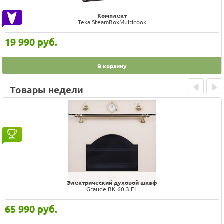
Комплект
Teka SteamBoxMulticook
19 990
руб.
В корзину
Товары недели
Prev
Next
Электрический духовой шкаф
Graude BK 60.3 EL
65 990
руб.