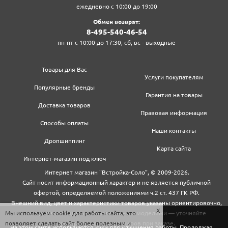
ежедневно с 10:00 до 19:00
Обмен возврат:
8‍-4‍9‍5‍-5‍4‍0‍-4‍6‍-5‍4‍
пн-пт с 10:00 до 17:30, сб, вс - выходные
Товары для Вас
Услуги покупателям
Популярные бренды
Гарантия на товары
Доставка товаров
Правовая информация
Способы оплаты
Наши контакты
Дропшиппинг
Карта сайта
Интернет-магазин под ключ
Интернет магазин "Встройка-Соло", © 2009-2026.
Сайт носит информационный характер и не является публичной
офертой, определяемой положениями ч.2 ст. 437 ГК РФ.
Внешний вид, цвет и характеристики товаров указаны ориентировочно,
Мы используем cookie для работы сайта, это
могут не совпадать с обновленными моделями — уточняйте
позволяет сделать сайт более полезным и
информацию у менеджеров при заказе.
На этом сайте используются куки для улучшения работы. Продолжая