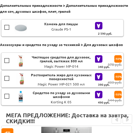
Дополнительные принадлежности > Дополнительные принадлежности
для свч, духовых шкафов, плит, грилей
Камень для пиццы
Graude PS-1
2 590
руб.
Аксессуары и средства по уходу за техникой > Для духовых шкафов
Чистящее средство для духовок,
-10%
грилей, вытяжек 500 мл
378 руб.
Magic Power MP-014
340
руб.
Растворитель жира для кухонных
-10%
поверхностей
433 руб.
Magic Power MP-021 500 мл
390
руб.
Средство по уходу за духовыми
-10%
шкафами
544 руб.
Korting K 05
490
руб.
МЕГА ПРЕДЛОЖЕНИЕ: Доставка на завтра,
СКИДКИ!!!
Prev
Next
-6%