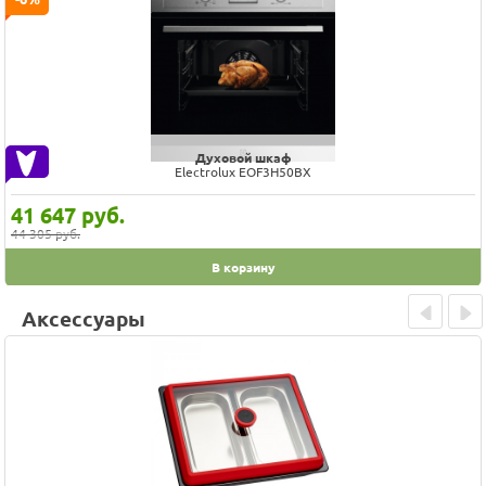
Духовой шкаф
Electrolux EOF3H50BX
41 647
руб.
44 305 руб.
В корзину
Аксессуары
Prev
Next