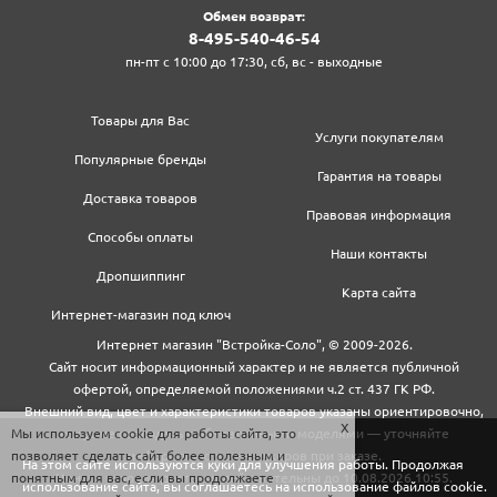
Обмен возврат:
8‍-4‍9‍5‍-5‍4‍0‍-4‍6‍-5‍4‍
пн-пт с 10:00 до 17:30, сб, вс - выходные
Товары для Вас
Услуги покупателям
Популярные бренды
Гарантия на товары
Доставка товаров
Правовая информация
Способы оплаты
Наши контакты
Дропшиппинг
Карта сайта
Интернет-магазин под ключ
Интернет магазин "Встройка-Соло", © 2009-2026.
Сайт носит информационный характер и не является публичной
офертой, определяемой положениями ч.2 ст. 437 ГК РФ.
Внешний вид, цвет и характеристики товаров указаны ориентировочно,
могут не совпадать с обновленными моделями — уточняйте
Мы используем cookie для работы сайта, это
информацию у менеджеров при заказе.
позволяет сделать сайт более полезным и
На этом сайте используются куки для улучшения работы. Продолжая
Цены и условия доставки действительны до 10.08.2026 10:55.
понятным для вас, если вы продолжаете
использование сайта, вы соглашаетесь на использование файлов cookie.