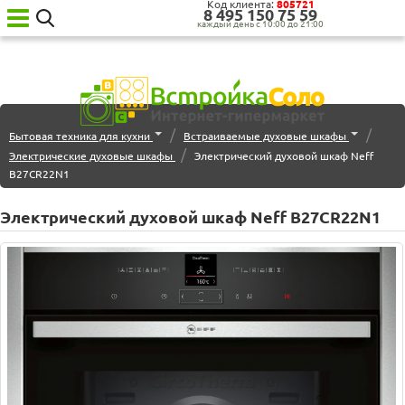
Код клиента:
805721
8‍ 4‍9‍5‍ 1‍5‍0‍ 7‍5‍ 5‍9‍
каждый день с 10:00 до 21:00
Ваш
город:
Москва
Категории
/
/
Бытовая техника для кухни
Встраиваемые духовые шкафы
товаров
/
Бытовая
Электрические духовые шкафы
Электрический духовой шкаф Neff
техника
B27CR22N1
для
кухни
Электрический духовой шкаф Neff B27CR22N1
Бытовая
техника
для
дома
Сантехника
Садовая
техника
Уценённая
техника
О нас