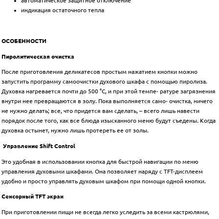
автоматическое защитное отключение
индикация остаточного тепла
ОСОБЕННОСТИ
Пиролитическая очистка
После приготовления деликатесов простым нажатием кнопки можно
запустить программу самоочистки духового шкафа с помощью пиролиза.
Духовка нагревается почти до 500 °C, и при этой темпе- ратуре загрязнения
внутри нее превращаются в золу. Пока выполняется само- очистка, ничего
не нужно делать; все, что придется вам сделать, – всего лишь навести
порядок после того, как все блюда изысканного меню будут съедены. Когда
духовка остынет, нужно лишь протереть ее от золы.
Управление Shift Control
Это удобная в использовании кнопка для быстрой навигации по меню
управления духовыми шкафами. Она позволяет наряду с TFT-дисплеем
удобно и просто управлять духовым шкафом при помощи одной кнопки.
Сенсорный TFT экран
При приготовлении пищи не всегда легко уследить за всеми кастрюлями,