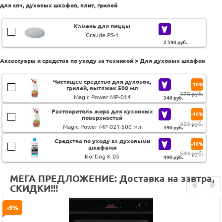
для свч, духовых шкафов, плит, грилей
Камень для пиццы
Graude PS-1
2 590
руб.
Аксессуары и средства по уходу за техникой > Для духовых шкафов
Чистящее средство для духовок,
-10%
грилей, вытяжек 500 мл
378 руб.
Magic Power MP-014
340
руб.
Растворитель жира для кухонных
-10%
поверхностей
433 руб.
Magic Power MP-021 500 мл
390
руб.
Средство по уходу за духовыми
-10%
шкафами
544 руб.
Korting K 05
490
руб.
МЕГА ПРЕДЛОЖЕНИЕ: Доставка на завтра,
СКИДКИ!!!
Prev
Next
-5%