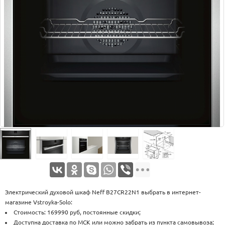
Оплата
Доставка
Услуги
Возврат
обмен
Акции
Контакты
Электрический духовой шкаф Neff B27CR22N1 выбрать в интернет-
магазине Vstroyka-Solo:
Стоимость: 169990 руб, постоянные скидки;
Доступна доставка по МСК или можно забрать из пункта самовывоза;