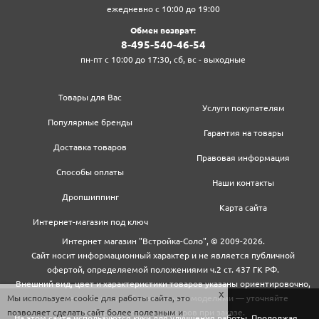
ежедневно с 10:00 до 19:00
Обмен возврат:
8‍-4‍9‍5‍-5‍4‍0‍-4‍6‍-5‍4‍
пн-пт с 10:00 до 17:30, сб, вс - выходные
Товары для Вас
Услуги покупателям
Популярные бренды
Гарантия на товары
Доставка товаров
Правовая информация
Способы оплаты
Наши контакты
Дропшиппинг
Карта сайта
Интернет-магазин под ключ
Интернет магазин "Встройка-Соло", © 2009-2026.
Сайт носит информационный характер и не является публичной
офертой, определяемой положениями ч.2 ст. 437 ГК РФ.
Внешний вид, цвет и характеристики товаров указаны ориентировочно,
Мы используем cookie для работы сайта, это
могут не совпадать с обновленными моделями — уточняйте
позволяет сделать сайт более полезным и
информацию у менеджеров при заказе.
На этом сайте используются куки для улучшения работы. Продолжая