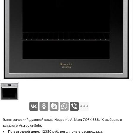
Оплата
Доставка
Услуги
Возврат
обмен
Акции
Контакты
Электрический духовой шкаф Hotpoint-Ariston 7OFK 838J X выбрать в
каталоге Vstroyka-Solo:
По выгодной цене: 12350 руб, регулярные распродажи;