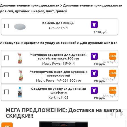
Дополнительные принадлежности > Дополнительные принадлежности
для свч, духовых шкафов, плит, грилей
Камень для пиццы
Graude PS-1
2 590
руб.
Аксессуары и средства по уходу за техникой > Для духовых шкафов
Чистящее средство для духовок,
-10%
грилей, вытяжек 500 мл
378 руб.
Magic Power MP-014
340
руб.
Растворитель жира для кухонных
-10%
поверхностей
433 руб.
Magic Power MP-021 500 мл
390
руб.
Средство по уходу за духовыми
-10%
шкафами
544 руб.
Korting K 05
490
руб.
МЕГА ПРЕДЛОЖЕНИЕ: Доставка на завтра,
СКИДКИ!!!
Prev
Next
-5%