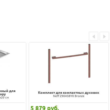
Prev
Next
нный для
Комплект для компактных духовок
пару
Neff Z9045BY0 Bronze
х20 см
5 879
руб.