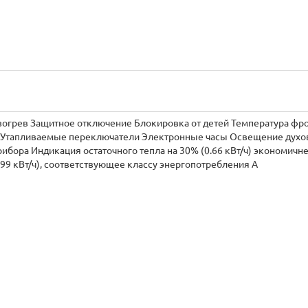
зогрев Защитное отключение Блокировка от детей Температура фр
зе Утапливаемые переключатели Электронные часы Освещение духо
ибора Индикация остаточного тепла на 30% (0.66 кВт/ч) экономичне
.99 кВт/ч), соответствующее классу энергопотребления A