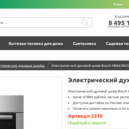
О нас
Код кли
8‍ 4‍9‍5‍ 1
каждый день 
Бытовая техника для дома
Сантехника
Садовая те
/
ктрические духовые шкафы
Электрический духовой шкаф Bosch HBA63B2
Электрический ду
Электрический духовой шкаф Bosch 
Цена: 47880 рублей, частые расп
Доступна доставка по Москве или
Оплатить можно наличным и по к
Артикул 2370
Подберём аналог