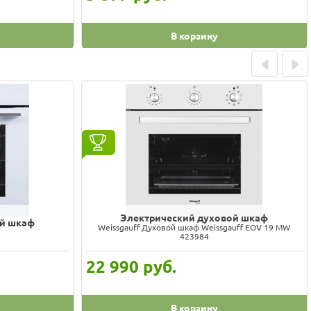
В корзину
Prev
Next
Электрический духовой шкаф
ой шкаф
Weissgauff Духовой шкаф Weissgauff EOV 19 MW
423984
22 990
руб.
В корзину