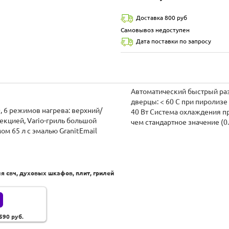
Доставка 800 руб
Самовывоз недоступен
Дата поставки по запросу
Автоматический быстрый ра
дверцы: < 60 C при пироли
, 6 режимов нагрева: верхний/
40 Вт Система охлаждения пр
екцией, Vario-гриль большой
чем стандартное значение (0
м 65 л c эмалью GranitEmail
свч, духовых шкафов, плит, грилей
 590
руб.