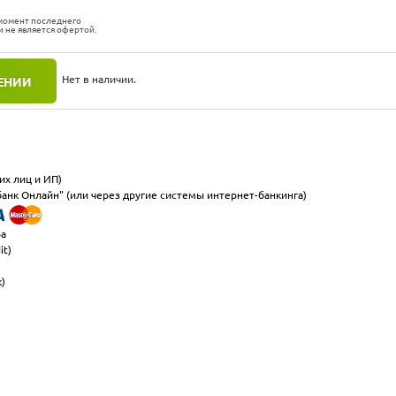
 момент последнего
и не является офертой.
Нет в наличии.
ЕНИИ
их лиц и ИП)
анк Онлайн" (или через другие системы интернет-банкинга)
ра
it)
к)