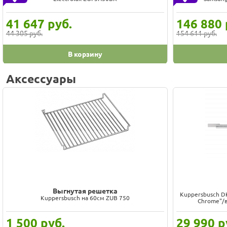
41 647
руб.
146 880
44 305 руб.
154 611 руб.
В корзину
Аксессуары
Выгнутая решетка
Kuppersbusch DK
Kuppersbusch на 60см ZUB 750
Chrome"/в
1 500
руб.
29 990
р