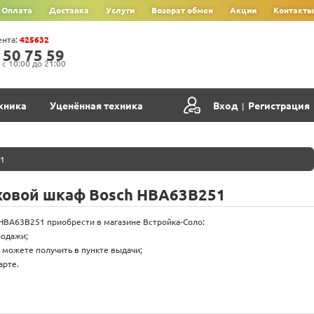
Оплата
Доставка
Услуги
Возврат обмен
Акции
Контакты
ента:
425632
‍5‍0‍ 7‍5‍ 5‍9‍
с 10:00 до 21:00
хника
Уценённая техника
Вход
Регистрация
|
51
ховой шкаф Bosch HBA63B251
HBA63B251 приобрести в магазине Встройка-Соло:
родажи;
 можете получить в пункте выдачи;
арте.