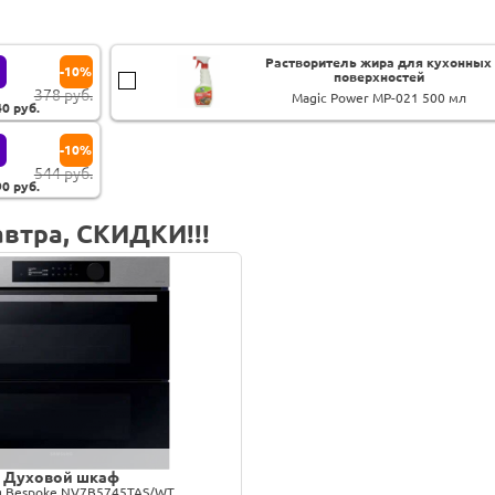
Растворитель жира для кухонных
-10%
поверхностей
378 руб.
Magic Power MP-021 500 мл
40
руб.
-10%
544 руб.
90
руб.
втра, СКИДКИ!!!
Духовой шкаф
g Bespoke NV7B5745TAS/WT