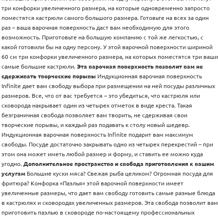
три конфорки увеличенного размера, на которые одновременно запросто
поместятся кастрюли самого большого размера. Готовьте на всех за один
раз – ваша варочная поверхность даст вам необходимую для этого
возможность. Приготовьте на большую компанию с той же легкостью, с
какой готовили бы на одну персону. У этой варочной поверхности шириной
60 см три конфорки увеличенного размера, на которых поместятся три ваши
самые большие кастрюли.
Эта варочная поверхность позволит вам не
сдерживать творческие порывы
Индукционная варочная поверхность
Infinite дает вам свободу выбора при размещении на ней посуды различных
размеров. Все, что от вас требуется – это убедиться, что кастрюля или
сковорода накрывает один из четырех отметок в виде креста. Такая
безграничная свобода позволяет вам творить, не сдерживая свои
творческие порывы, и каждый раз подавать к столу новый шедевр.
Индукционная варочная поверхность Infinite подарит вам максимум
свободы. Посуде достаточно закрывать одно из четырех перекрестий – при
этом она может иметь любой размер и форму, и ставить ее можно куда
угодно.
Дополнительное пространство и свобода приготовления к вашим
услугам
Большие куски мяса? Свежая рыба целиком? Огромная посуда для
фритюра? Конфорка «Паэлья» этой варочной поверхности имеет
увеличенные размеры, что дает вам свободу готовить самые разные блюда
в кастрюлях и сковородах увеличенных размеров. Эта свобода позволит вам
приготовить паэлью в сковороде по-настоящему профессиональных