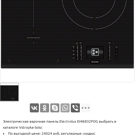
Оплата
Доставка
Услуги
Возврат
обмен
Акции
Контакты
Электрическая варочная панель Electrolux EHI6832FOG выбрать в
каталоге Vstroyka-Solo:
По выгодной цене: 24024 руб, регулярные скидки;