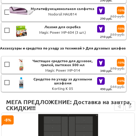
290
руб.
Мультифункциональная салфетка
-10%
Nodorsil HAU814
322 руб.
290
руб.
Лезвия для скребка
-10%
Magic Power MP-604 (3 шт.)
233 руб.
210
руб.
Аксессуары и средства по уходу за техникой > Для духовых шкафов
Чистящее средство для духовок,
-10%
грилей, вытяжек 500 мл
378 руб.
Magic Power MP-014
340
руб.
Средство по уходу за духовыми
-10%
шкафами
544 руб.
Korting K 05
490
руб.
МЕГА ПРЕДЛОЖЕНИЕ: Доставка на завтра,
СКИДКИ!!!
Prev
Next
-5%