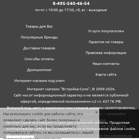
8‍-4‍9‍5‍-5‍4‍0‍-4‍6‍-5‍4‍
пн-пт с 10:00 до 17:30, сб, вс - выходные
Товары для Вас
Услуги покупателям
Популярные бренды
Гарантия на товары
Доставка товаров
Правовая информация
Способы оплаты
Наши контакты
Дропшиппинг
Карта сайта
Интернет-магазин под ключ
Интернет магазин "Встройка-Соло", © 2009-2026.
Сайт носит информационный характер и не является публичной
офертой, определяемой положениями ч.2 ст. 437 ГК РФ.
Внешний вид, цвет и характеристики товаров указаны ориентировочно,
Мы используем cookie для работы сайта, это
могут не совпадать с обновленными моделями — уточняйте
позволяет сделать сайт более полезным и
информацию у менеджеров при заказе.
На этом сайте используются куки для улучшения работы. Продолжая
понятным для вас, если вы продолжаете
Цены и условия доставки действительны до 09.08.2026 12:53.
использование сайта, вы соглашаетесь на использование файлов cookie.
пользоваться сайтом, то вы соглашаетесь с нашей
политикой конфиденциальности
.