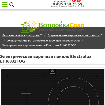
Код клиента:
845401
8‍ 4‍9‍5‍ 1‍5‍0‍ 7‍5‍ 5‍9‍
каждый день с 10:00 до 21:00
Ваш
город:
Москва
Категории
/
Бытовая техника для кухни
Встраиваемые варочные поверхности
товаров
/
/
Бытовая
Электрические встраиваемые варочные поверхности
техника
Электрическая варочная панель Electrolux EHI6832FOG
для
кухни
Электрическая варочная панель Electrolux
Бытовая
EHI6832FOG
техника
для
дома
Сантехника
Садовая
техника
Уценённая
техника
О нас