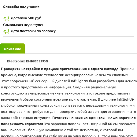
Способы получения
Доставка 500 руб
Самовывоз недоступен
Дата поставки по запросу
Описание
Electrolux EHI6832FOG
Проверьте настройки и процесс приготовления с одного взгляда
Прошли
времена, когда высокие технологии ассоциировались с чем-то сложным.
Этот современный сенсорный дисплей InfiSight® был разработан для ясного
и простого представления информации. Соединяя рациональную
конструкцию и ультрасовременные технологии, этот экран представляет
визуальный обзор состояния всех зон приготовления. В дисплее InfiSight®
глубоко продуманная конструкция сочетается с передовыми технологиями,
поэтому все, что требуется для проверки любой из зон приготовления – это
ваша собственная интуиция.
Готовьте на всех за один раз – ваша варочная
поверхность справится
Эта варочная поверхность шириной 60 см позволит
вам накормить большую компанию с той же легкостью, с которой вы
неспешно приготовили бы себе ужин на одну персону. В этом вам помогут