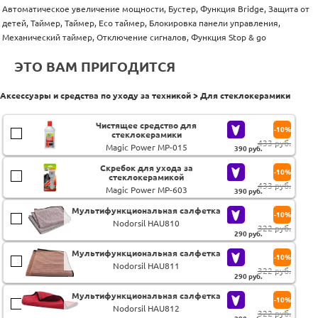
Автоматическое увеличение мощности, Бустер, Функция Bridge, Защита от
детей, Таймер, Таймер, Eco таймер, Блокировка панели управления,
Механический таймер, Отключение сигналов, Функция Stop & go
ЭТО ВАМ ПРИГОДИТСЯ
Аксессуары и средства по уходу за техникой > Для стеклокерамики
Чистящее средство для
-10%
стеклокерамики
433 руб.
Magic Power MP-015
390
руб.
Скребок для ухода за
-10%
стеклокерамикой
433 руб.
Magic Power MP-603
390
руб.
Мультифункциональная салфетка
-10%
Nodorsil HAU810
322 руб.
290
руб.
Мультифункциональная салфетка
-10%
Nodorsil HAU811
322 руб.
290
руб.
Мультифункциональная салфетка
-10%
Nodorsil HAU812
322 руб.