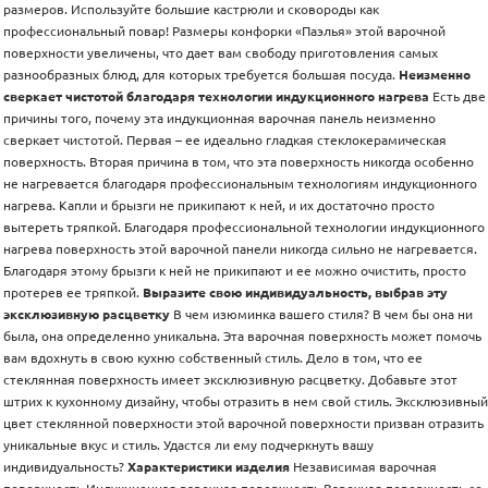
размеров. Используйте большие кастрюли и сковороды как
профессиональный повар! Размеры конфорки «Паэлья» этой варочной
поверхности увеличены, что дает вам свободу приготовления самых
разнообразных блюд, для которых требуется большая посуда.
Неизменно
сверкает чистотой благодаря технологии индукционного нагрева
Есть две
причины того, почему эта индукционная варочная панель неизменно
сверкает чистотой. Первая – ее идеально гладкая стеклокерамическая
поверхность. Вторая причина в том, что эта поверхность никогда особенно
не нагревается благодаря профессиональным технологиям индукционного
нагрева. Капли и брызги не прикипают к ней, и их достаточно просто
вытереть тряпкой. Благодаря профессиональной технологии индукционного
нагрева поверхность этой варочной панели никогда сильно не нагревается.
Благодаря этому брызги к ней не прикипают и ее можно очистить, просто
протерев ее тряпкой.
Выразите свою индивидуальность, выбрав эту
эксклюзивную расцветку
В чем изюминка вашего стиля? В чем бы она ни
была, она определенно уникальна. Эта варочная поверхность может помочь
вам вдохнуть в свою кухню собственный стиль. Дело в том, что ее
стеклянная поверхность имеет эксклюзивную расцветку. Добавьте этот
штрих к кухонному дизайну, чтобы отразить в нем свой стиль. Эксклюзивный
цвет стеклянной поверхности этой варочной поверхности призван отразить
уникальные вкус и стиль. Удастся ли ему подчеркнуть вашу
индивидуальность?
Характеристики изделия
Независимая варочная