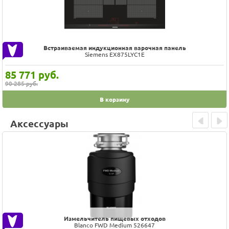
Индукционная варочная панель
Miele KMDA 7272 FL-U
307 759
руб.
323 957 руб.
В корзину
Аксессуары
Prev
Next
Измельчитель пищевых отходов
Blanco FWD Medium 526647