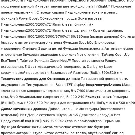
поверхность Индукционная варочная поверхность Варочная поверхность со
скошенной рамкой Интерактивный цветной дисплей InfiSight™ Положение
панели управления: Спереди справа Индукционные зоны нагрева с
функцией PowerBoost Обнаружение посуды Зоны нагрева:
Индукционная2300/3200W/210mm (левая ближняя) -
Индукционная2300/3200W/210mm (левая дальняя) - Круглая двойная,
Индукционная1800/2800/3500/3700W/180/280mm (правая дальняя) Система
быстрого автоматического нагрева Функция Stop&Go Блокировка
управления Функция Защита детей Функции безопасности: Автоматическое
отключение Звуковая индикация с функцией отключения Таймер CountUp
EcoTimer™ Таймер Функция CleverHeat™ Простая установка Радиус
встраивания: 5 Цвет керамической поверхности: Dark grey Цвет
керамической поверхности: Базальтовый Размеры (ВхШ): 590х520 мм
Технические данные для
Основные данные
Тип варочной поверхности:
индукционная Тип управления: Falcon TFT-display
Энергопотребление
Макс.
электрическая мощность подключения, Вт: 7400 Максимальная мощность
газа, Вт: 0 Номинальное напряжение, В: 220-240
Размеры и вес
Размеры
(ВхШхГ), мм: x 590 x 520 Размеры для встраивания (ВхШхГ), мм: 0 x 560 x 490
Дополнительные данные
Дополнительные аксессуары (поставляются
отдельно): Нет Длина сетевого шнура, м: 1.5 Держатели посуды: Нет
Продуктовый код (PNC): 949 596 042 Страна производства: Германия
Функции безопасности: Автоматическое отключение Функции
программатора: 3-ступенчатое остаточное тепло, Акустический сигнал,