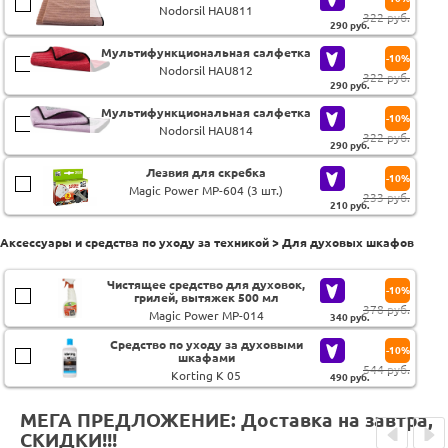
Nodorsil HAU811
322 руб.
290
руб.
Мультифункциональная салфетка
-10%
Nodorsil HAU812
322 руб.
290
руб.
Мультифункциональная салфетка
-10%
Nodorsil HAU814
322 руб.
290
руб.
Лезвия для скребка
-10%
Magic Power MP-604 (3 шт.)
233 руб.
210
руб.
Аксессуары и средства по уходу за техникой > Для духовых шкафов
Чистящее средство для духовок,
-10%
грилей, вытяжек 500 мл
378 руб.
Magic Power MP-014
340
руб.
Средство по уходу за духовыми
-10%
шкафами
544 руб.
Korting K 05
490
руб.
МЕГА ПРЕДЛОЖЕНИЕ: Доставка на завтра,
СКИДКИ!!!