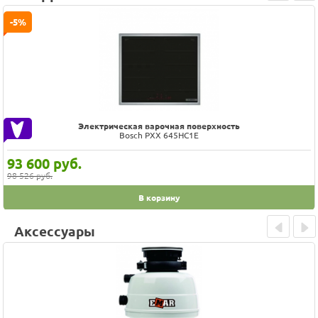
Prev
Next
-5%
Электрическая варочная поверхность
Bosch PXX 645HC1E
93 600
руб.
98 526 руб.
В корзину
Аксессуары
Prev
Next