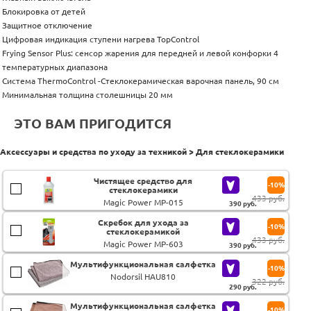
Блокировка от детей
Защитное отключение
Цифровая индикация ступени нагрева TopControl
Frying Sensor Plus: сенсор жарения для передней и левой конфорки 4
температурных диапазона
Система ThermoControl -Стеклокерамическая варочная панель, 90 см
Минимальная толщина столешницы 20 мм
ЭТО ВАМ ПРИГОДИТСЯ
Аксессуары и средства по уходу за техникой > Для стеклокерамики
Чистящее средство для
-10%
стеклокерамики
433 руб.
Magic Power MP-015
390
руб.
Скребок для ухода за
-10%
стеклокерамикой
433 руб.
Magic Power MP-603
390
руб.
Мультифункциональная салфетка
-10%
Nodorsil HAU810
322 руб.
290
руб.
Мультифункциональная салфетка
-10%